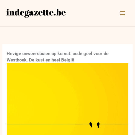
Ga
naar
de
inhoud
Hevige onweersbuien op komst: code geel voor de
Westhoek, De kust en heel België