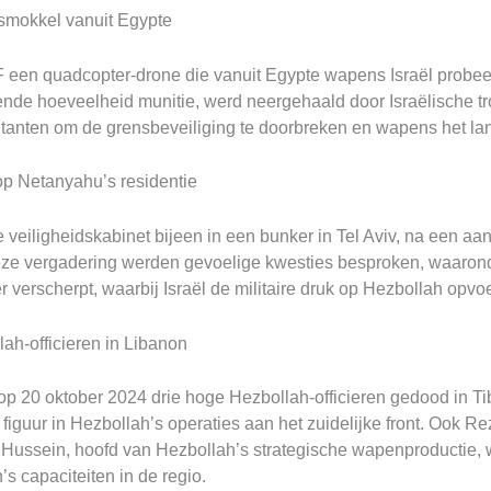
smokkel vanuit Egypte
 een quadcopter-drone die vanuit Egypte wapens Israël probee
ende hoeveelheid munitie, werd neergehaald door Israëlische 
anten om de grensbeveiliging te doorbreken en wapens het lan
p Netanyahu’s residentie
veiligheidskabinet bijeen in een bunker in Tel Aviv, na een aa
ze vergadering werden gevoelige kwesties besproken, waarond
r verscherpt, waarbij Israël de militaire druk op Hezbollah opvoe
ah-officieren in Libanon
p 20 oktober 2024 drie hoge Hezbollah-officieren gedood in Tib
figuur in Hezbollah’s operaties aan het zuidelijke front. Ook 
 Hussein, hoofd van Hezbollah’s strategische wapenproductie
s capaciteiten in de regio.