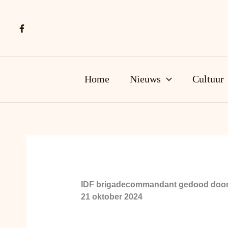
Ga
naar
de
inhoud
Home
Nieuws
Cultuur
IDF brigadecommandant gedood door I
21 oktober 2024