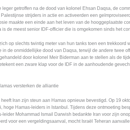
che leger getroffen na de dood van kolonel Ehsan Daqsa, de co
lestijnse strijders in actie en activeerden een geïmproviseerde
osie maakte een einde aan het leven van de hooggeplaatste c
a is de meest senior IDF-officier die is omgekomen sinds het con
h op slechts twintig meter van hun tanks toen een trekkoord w
erde in de onmiddellijke dood van Daqsa, terwijl de andere twee 
 gehandeld door kolonel Meir Biderman aan te stellen als de ti
betekent een zware klap voor de IDF in de aanhoudende gevech
amas versterken de alliantie
, heeft Iran zijn steun aan Hamas opnieuw bevestigd. Op 19 okt
, hoge Hamas-leiders in Istanbul. Tijdens deze ontmoeting bes
leider Mohammad Ismail Darwish bedankte Iran voor zijn onop
iceerd voor een vergeldingsaanval, mocht Israël Teheran aanvalle