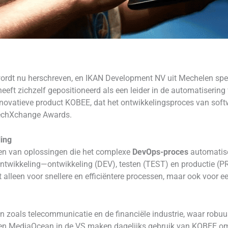
dt nu herschreven, en IKAN Development NV uit Mechelen speelt 
 heeft zichzelf gepositioneerd als een leider in de automatiseri
novatieve product KOBEE, dat het ontwikkelingsproces van softwa
TechXchange Awards.
ling
ren van oplossingen die het complexe
DevOps-proces
automatise
ntwikkeling—ontwikkeling (DEV), testen (TEST) en productie (PR
 alleen voor snellere en efficiëntere processen, maar ook voor e
en zoals telecommunicatie en de financiële industrie, waar robuu
ë en MediaOcean in de VS maken dagelijks gebruik van KOBEE o