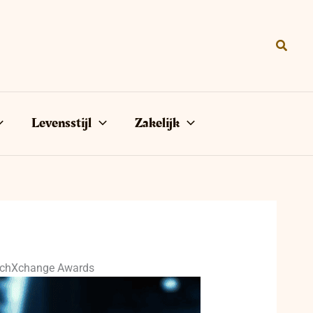
Zoeke
Levensstijl
Zakelijk
TechXchange Awards