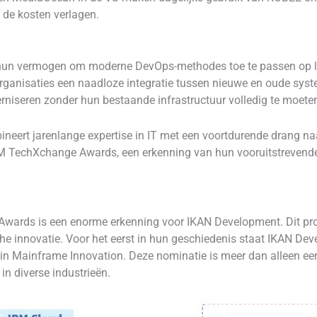
e de kosten verlagen.
 hun vermogen om moderne DevOps-methodes toe te passen op l
ganisaties een naadloze integratie tussen nieuwe en oude sys
niseren zonder hun bestaande infrastructuur volledig te moete
ert jarenlange expertise in IT met een voortdurende drang naar
BM TechXchange Awards, een erkenning van hun vooruitstrevend
wards is een enorme erkenning voor IKAN Development. Dit pro
he innovatie. Voor het eerst in hun geschiedenis staat IKAN De
 in Mainframe Innovation. Deze nominatie is meer dan alleen een
 diverse industrieën.