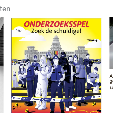
ten
A
g
14