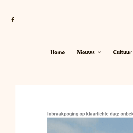
Ga
naar
de
inhoud
Home
Nieuws
Cultuur
Inbraakpoging op klaarlichte dag: onbe