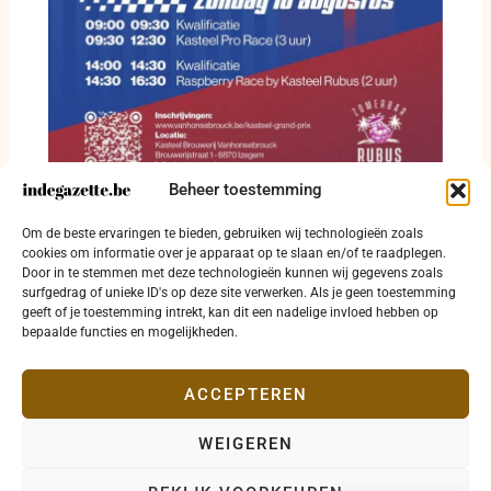
Beheer toestemming
25 karts tegelijk tijdens eerste Kasteel
Om de beste ervaringen te bieden, gebruiken wij technologieën zoals
Brewery Grand Prix in Izegem
cookies om informatie over je apparaat op te slaan en/of te raadplegen.
Door in te stemmen met deze technologieën kunnen wij gegevens zoals
16 juli 2026
surfgedrag of unieke ID's op deze site verwerken. Als je geen toestemming
geeft of je toestemming intrekt, kan dit een nadelige invloed hebben op
bepaalde functies en mogelijkheden.
ACCEPTEREN
WEIGEREN
Copyright © 2026 indegazette.be |
Privacy
•
Cookies
•