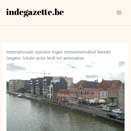
Ga
naar
de
inhoud
Internationale operatie tegen mensensmokkel bereikt
Izegem: lokale actie leidt tot arrestaties