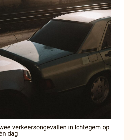
wee verkeersongevallen in Ichtegem op
én dag