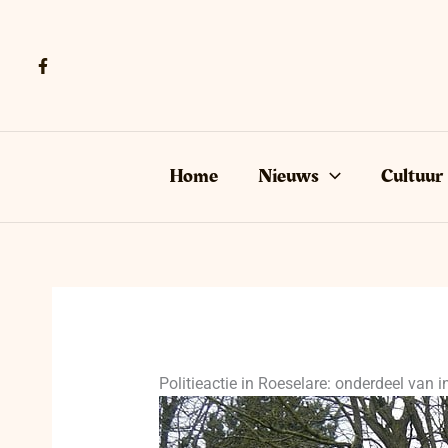
Ga
naar
de
inhoud
Home
Nieuws
Cultuur
Politieactie in Roeselare: onderdeel van