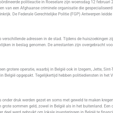
oördineerde politieactie in Roeselare zijn woensdag 12 februari
en van een Afghaanse criminele organisatie die gespecialiseerd
krijk. De Federale Gerechtelijke Politie (FGP) Antwerpen leidde
p verschillende adressen in de stad. Tijdens de huiszoekingen z
jken in beslag genomen. De arrestanten zijn overgebracht voor 
een grotere operatie, waarbij in België ook in Izegem, Jette, Si
 in België opgepakt. Tegelijkertijd hebben politiediensten in het 
s onder druk werden gezet en soms met geweld te maken kregen.
grote sommen geld, zowel in België als in het buitenland. Een 
er deel werd gebruikt om lokale investeringen in België te financi