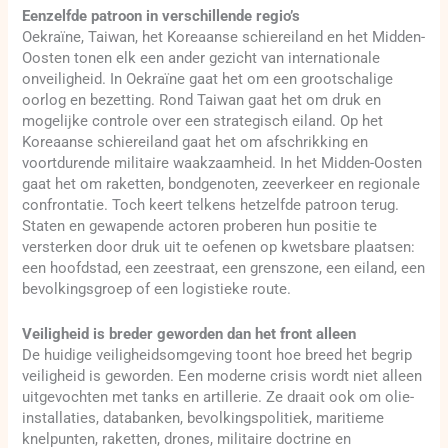
Eenzelfde patroon in verschillende regio’s
Oekraïne, Taiwan, het Koreaanse schiereiland en het Midden-
Oosten tonen elk een ander gezicht van internationale
onveiligheid. In Oekraïne gaat het om een grootschalige
oorlog en bezetting. Rond Taiwan gaat het om druk en
mogelijke controle over een strategisch eiland. Op het
Koreaanse schiereiland gaat het om afschrikking en
voortdurende militaire waakzaamheid. In het Midden-Oosten
gaat het om raketten, bondgenoten, zeeverkeer en regionale
confrontatie. Toch keert telkens hetzelfde patroon terug.
Staten en gewapende actoren proberen hun positie te
versterken door druk uit te oefenen op kwetsbare plaatsen:
een hoofdstad, een zeestraat, een grenszone, een eiland, een
bevolkingsgroep of een logistieke route.
Veiligheid is breder geworden dan het front alleen
De huidige veiligheidsomgeving toont hoe breed het begrip
veiligheid is geworden. Een moderne crisis wordt niet alleen
uitgevochten met tanks en artillerie. Ze draait ook om olie-
installaties, databanken, bevolkingspolitiek, maritieme
knelpunten, raketten, drones, militaire doctrine en