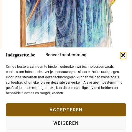
Beheer toestemming
Interne machtsstrijd vertraagt Iraans akkoord
Om de beste ervaringen te bieden, gebruiken wij technologieën zoals
over Straat van Hormuz
cookies om informatie over je apparaat op te slaan en/of te raadplegen.
Door in te stemmen met deze technologieën kunnen wij gegevens zoals
6 augustus 2026
surfgedrag of unieke ID's op deze site verwerken. Als je geen toestemming
geeft of je toestemming intrekt, kan dit een nadelige invloed hebben op
bepaalde functies en mogelijkheden.
ACCEPTEREN
WEIGEREN