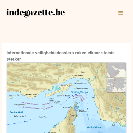
Ga
naar
de
inhoud
Internationale veiligheidsdossiers raken elkaar steeds
sterker