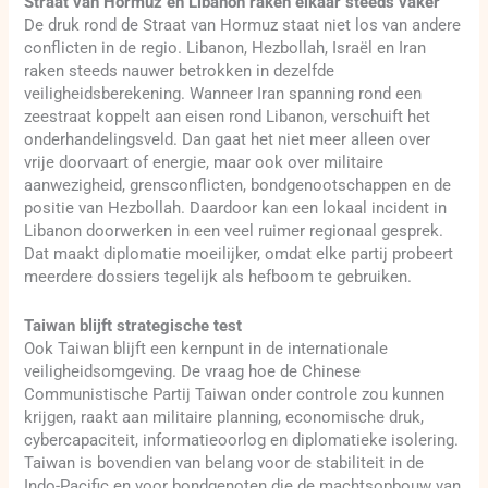
Straat van Hormuz en Libanon raken elkaar steeds vaker
De druk rond de Straat van Hormuz staat niet los van andere
conflicten in de regio. Libanon, Hezbollah, Israël en Iran
raken steeds nauwer betrokken in dezelfde
veiligheidsberekening. Wanneer Iran spanning rond een
zeestraat koppelt aan eisen rond Libanon, verschuift het
onderhandelingsveld. Dan gaat het niet meer alleen over
vrije doorvaart of energie, maar ook over militaire
aanwezigheid, grensconflicten, bondgenootschappen en de
positie van Hezbollah. Daardoor kan een lokaal incident in
Libanon doorwerken in een veel ruimer regionaal gesprek.
Dat maakt diplomatie moeilijker, omdat elke partij probeert
meerdere dossiers tegelijk als hefboom te gebruiken.
Taiwan blijft strategische test
Ook Taiwan blijft een kernpunt in de internationale
veiligheidsomgeving. De vraag hoe de Chinese
Communistische Partij Taiwan onder controle zou kunnen
krijgen, raakt aan militaire planning, economische druk,
cybercapaciteit, informatieoorlog en diplomatieke isolering.
Taiwan is bovendien van belang voor de stabiliteit in de
Indo-Pacific en voor bondgenoten die de machtsopbouw van