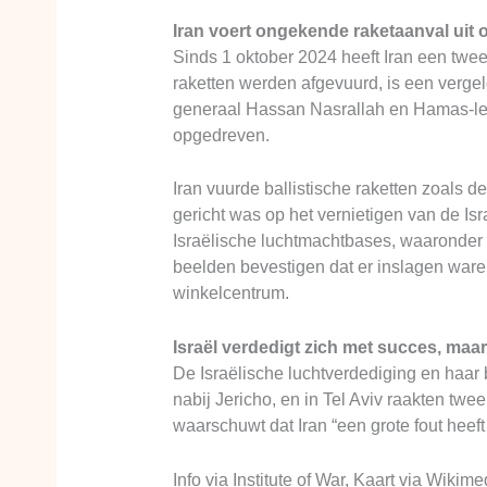
Iran voert ongekende raketaanval uit 
Sinds 1 oktober 2024 heeft Iran een twee
raketten werden afgevuurd, is een verge
generaal Hassan Nasrallah en Hamas-lei
opgedreven.
Iran vuurde ballistische raketten zoals 
gericht was op het vernietigen van de Is
Israëlische luchtmachtbases, waaronder N
beelden bevestigen dat er inslagen waren
winkelcentrum.
Israël verdedigt zich met succes, maar
De Israëlische luchtverdediging en haar
nabij Jericho, en in Tel Aviv raakten tw
waarschuwt dat Iran “een grote fout heeft
Info via Institute of War, Kaart via Wik