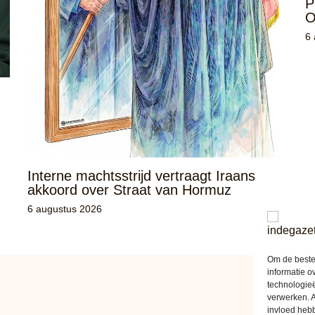
P
O
6
Interne machtsstrijd vertraagt Iraans
akkoord over Straat van Hormuz
6 augustus 2026
Om de beste 
informatie o
technologieë
verwerken. A
invloed heb