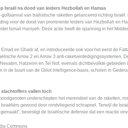
op Israël na dood van leiders Hezbollah en Hamas
-golfaanval van ballistische raketten gelanceerd richting Israël
lding voor de dood van prominente leiders van Hezbollah en H
der Ismail Haniyeh. Deze actie heeft de spanning in het Midd
de Emad en Ghadr af, en introduceerde ook voor het eerst de Fatt
raëlische Arrow 2 en Arrow 3 anti-raketverdedigingssystemen. D
evatim, Hatzerim en Tel Nof, evenals dichtbevolkte gebieden in
 in de buurt van de Glilot Intelligence-basis, scholen in Geder
 slachtoffers vallen toch
 bondgenoten onderschepten het merendeel van de raketten, ma
ee Israëliërs gewond door rondvliegend schrapnel. Terwijl de Is
 gemaakt”, bevestigt de Israëlische defensie dat een reactie onve
imedia Commons