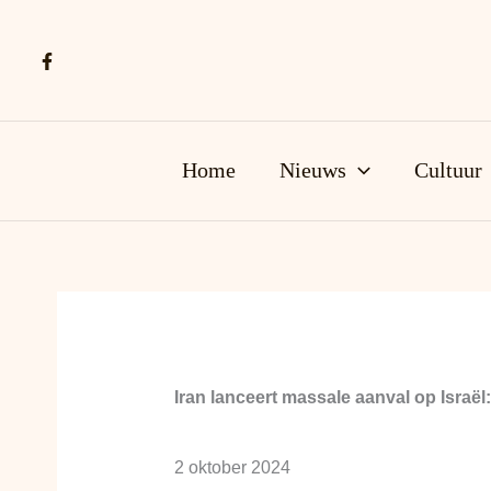
Ga
naar
de
inhoud
Home
Nieuws
Cultuur
Iran lanceert massale aanval op Israël:
2 oktober 2024