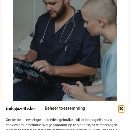
Beheer toestemming
Oostende betaalt huur om huisarts naar
Om de beste ervaringen te bieden, gebruiken wij technologieën zoals
Zandvoorde te halen
cookies om informatie over je apparaat op te slaan en/of te raadplegen.