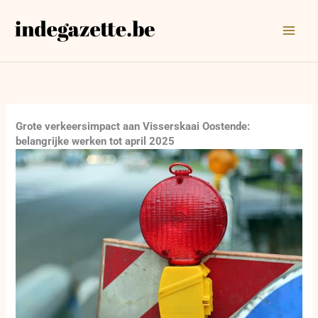
Ga
naar
de
inhoud
Grote verkeersimpact aan Visserskaai Oostende:
belangrijke werken tot april 2025