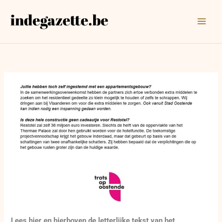
Ga
naar
de
inhoud
Lees hier en hierboven de letterlijke tekst van het