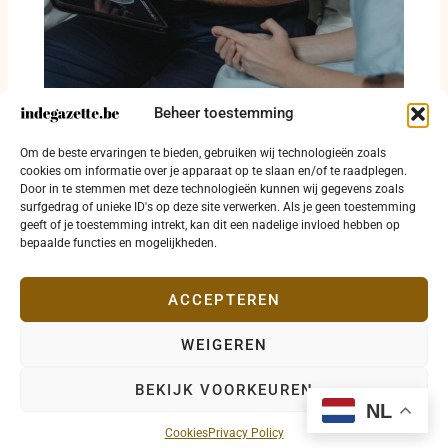
Beheer toestemming
Oostende betaalt huur om huisarts naar
Om de beste ervaringen te bieden, gebruiken wij technologieën zoals
Zandvoorde te halen
cookies om informatie over je apparaat op te slaan en/of te raadplegen.
Door in te stemmen met deze technologieën kunnen wij gegevens zoals
3 augustus 2026
surfgedrag of unieke ID's op deze site verwerken. Als je geen toestemming
geeft of je toestemming intrekt, kan dit een nadelige invloed hebben op
bepaalde functies en mogelijkheden.
ACCEPTEREN
WEIGEREN
Copyright © 2026 indegazette.be |
Privacy
•
Cookies
•
BEKIJK VOORKEUREN
Disclaimer
•
Contact
NL
Cookies
Privacy Policy