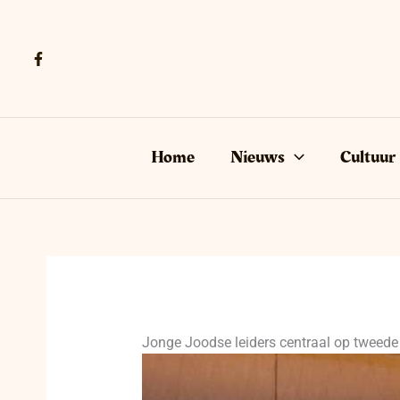
Ga
naar
de
inhoud
Home
Nieuws
Cultuur
Jonge Joodse leiders centraal op tweed