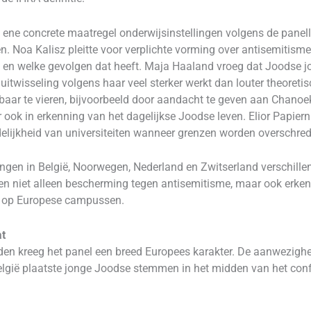
e ene concrete maatregel onderwijsinstellingen volgens de pan
 Noa Kalisz pleitte voor verplichte vorming over antisemitisme
 en welke gevolgen dat heeft. Maja Haaland vroeg dat Joodse jo
 uitwisseling volgens haar veel sterker werkt dan louter theoreti
tbaar te vieren, bijvoorbeeld door aandacht te geven aan Chano
ook in erkenning van het dagelijkse Joodse leven. Elior Papiernik
lijkheid van universiteiten wanneer grenzen worden overschred
ingen in België, Noorwegen, Nederland en Zwitserland verschille
en niet alleen bescherming tegen antisemitisme, maar ook erken
n op Europese campussen.
at
nden kreeg het panel een breed Europees karakter. De aanwezigh
elgië plaatste jonge Joodse stemmen in het midden van het co