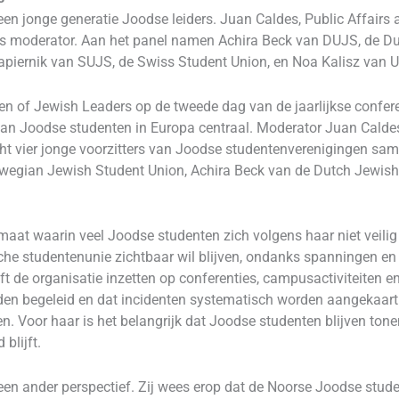
een jonge generatie Joodse leiders. Juan Caldes, Public Affair
als moderator. Aan het panel namen Achira Beck van DUJS, de D
apiernik van SUJS, de Swiss Student Union, en Noa Kalisz van U
en of Jewish Leaders op de tweede dag van de jaarlijkse confe
e van Joodse studenten in Europa centraal. Moderator Juan Cald
cht vier jonge voorzitters van Joodse studentenverenigingen sa
egian Jewish Student Union, Achira Beck van de Dutch Jewish 
imaat waarin veel Joodse studenten zich volgens haar niet veilig
sche studentenunie zichtbaar wil blijven, ondanks spanningen 
jft de organisatie inzetten op conferenties, campusactiviteiten
en begeleid en dat incidenten systematisch worden aangekaart b
en. Voor haar is het belangrijk dat Joodse studenten blijven tonen 
blijft.
n ander perspectief. Zij wees erop dat de Noorse Joodse stud