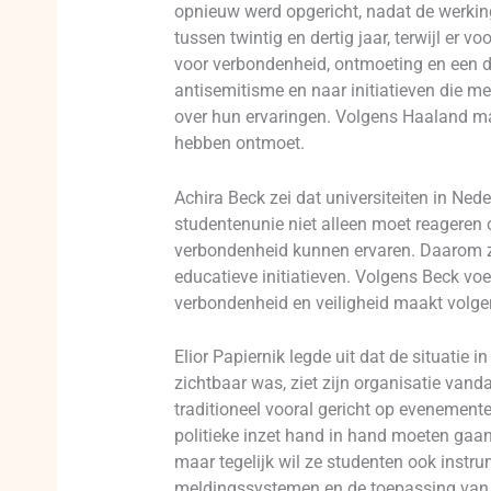
opnieuw werd opgericht, nadat de werking
tussen twintig en dertig jaar, terwijl er
voor verbondenheid, ontmoeting en een d
antisemitisme en naar initiatieven die m
over hun ervaringen. Volgens Haaland maa
hebben ontmoet.
Achira Beck zei dat universiteiten in Ne
studentenunie niet alleen moet reageren 
verbondenheid kunnen ervaren. Daarom zet
educatieve initiatieven. Volgens Beck voe
verbondenheid en veiligheid maakt volge
Elior Papiernik legde uit dat de situati
zichtbaar was, ziet zijn organisatie van
traditioneel vooral gericht op evenemen
politieke inzet hand in hand moeten gaa
maar tegelijk wil ze studenten ook instr
meldingssystemen en de toepassing van d