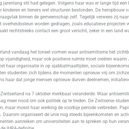
 jarenlang stil had gelegen. Volgens haar was er lange tijd ee
 voor kinderen en tieners wel structuren bestonden. De heropbouw
raagvlak binnen de gemeenschap zelf. Tegelijk verwees zij naar
et overheidssteun worden gedragen, zoals educatieve projecten 
kt rechtstreeks contact een groot verschil, zeker in een land 
derland vandaag het toneel vormen waar antisemitisme het zichtb
op vijandigheid, maar ook positieve ruimte moet creëren waari
 haar organisatie in op sjabbatmaaltijden, sociale bijeenkomste
len studenten zich tijdens die momenten opnieuw vrij om zichzelf
ns haar dat jonge mensen opnieuw durven deelnemen, initiatiev
e in Zwitserland na 7 oktober merkbaar veranderde. Waar antisem
daag meer nood om ook politiek op te treden. De Zwitserse studen
ten, maar moest haar werking de voorbije periode verbreden. Pa
n. Daarom organiseert de unie nog steeds bijeenkomsten en acti
umenten aanreiken om universiteiten aan te spreken op hun veran
e IHRA-definitie.