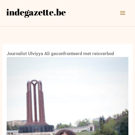
Ga
naar
de
inhoud
Journalist Ulviyya Ali geconfronteerd met reisverbod