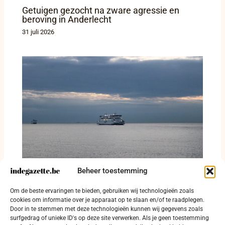
Getuigen gezocht na zware agressie en
beroving in Anderlecht
31 juli 2026
Beheer toestemming
Van de kalief naar Diksmuide: acht reizigers,
Om de beste ervaringen te bieden, gebruiken wij technologieën zoals
een ferry en gesprekken die bleven doorgaan
cookies om informatie over je apparaat op te slaan en/of te raadplegen.
Door in te stemmen met deze technologieën kunnen wij gegevens zoals
28 juli 2026
surfgedrag of unieke ID's op deze site verwerken. Als je geen toestemming