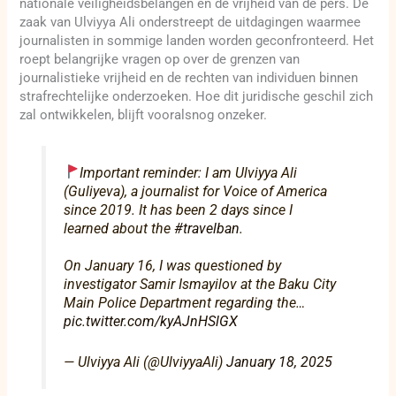
nationale veiligheidsbelangen en de vrijheid van de pers. De
zaak van Ulviyya Ali onderstreept de uitdagingen waarmee
journalisten in sommige landen worden geconfronteerd. Het
roept belangrijke vragen op over de grenzen van
journalistieke vrijheid en de rechten van individuen binnen
strafrechtelijke onderzoeken. Hoe dit juridische geschil zich
zal ontwikkelen, blijft vooralsnog onzeker.
Important reminder: I am Ulviyya Ali
(Guliyeva), a journalist for Voice of America
since 2019. It has been 2 days since I
learned about the
#travelban
.
On January 16, I was questioned by
investigator Samir Ismayilov at the Baku City
Main Police Department regarding the…
pic.twitter.com/kyAJnHSlGX
— Ulviyya Ali (@UlviyyaAli)
January 18, 2025