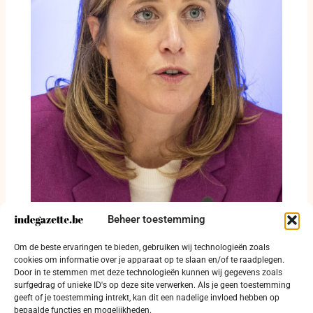
Beheer toestemming
Annelies Verlinden maakt balans op na
Om de beste ervaringen te bieden, gebruiken wij technologieën zoals
achttien maanden Justitie en Noordzee
cookies om informatie over je apparaat op te slaan en/of te raadplegen.
Door in te stemmen met deze technologieën kunnen wij gegevens zoals
3 augustus 2026
surfgedrag of unieke ID's op deze site verwerken. Als je geen toestemming
geeft of je toestemming intrekt, kan dit een nadelige invloed hebben op
bepaalde functies en mogelijkheden.