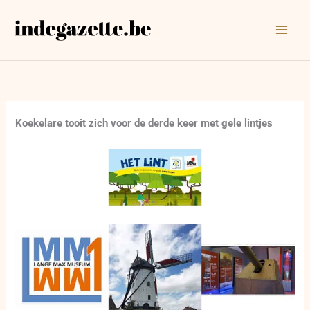
Ga
naar
de
inhoud
Koekelare tooit zich voor de derde keer met gele lintjes