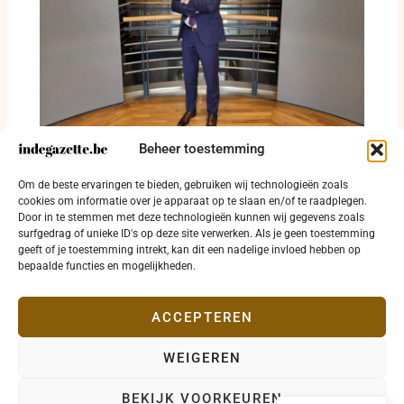
Beheer toestemming
Kurt Himpe verbaast West-Vlaanderen met
dossierkennis van fietslicht tot
Om de beste ervaringen te bieden, gebruiken wij technologieën zoals
reddingsdrone
cookies om informatie over je apparaat op te slaan en/of te raadplegen.
Door in te stemmen met deze technologieën kunnen wij gegevens zoals
16 juli 2026
surfgedrag of unieke ID's op deze site verwerken. Als je geen toestemming
geeft of je toestemming intrekt, kan dit een nadelige invloed hebben op
bepaalde functies en mogelijkheden.
ACCEPTEREN
WEIGEREN
Copyright © 2026 indegazette.be |
Privacy
•
Cookies
•
BEKIJK VOORKEUREN