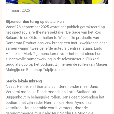
11 maart 2025
Bijzonder duo terug op de planken
Vanaf 26 september 2025 wordt het publiek getrakteerd op
het spectaculaire theaterspektakel ‘De Sage van het Ros
Beiaard’ in de Oktoberhallen te Wieze. De productie van
Camerata Productions vzw brengt een indrukwekkende cast
samen waarin twee geliefde acteurs centraal staan. Ludo
Hellinx en Mark Tijsmans keren voor het eerst sinds hun
succesvolle samenwerking in de televisieserie ‘Flikken’
terug als duo op het podium. Zij nemen de rollen van Magiër
Malegijs en Bisschop Tulpijn op zich.
Sterke lokale inbreng
Naast Hellinx en Tijsmans schitteren onder meer Jans
Verberckmoes uit Dendermonde en Lotte Stallaert uit
Buggenhout in belangrijke rollen. Jans deelt bovendien het
podium met zijn vader Herman, die Heer Aymon zal
vertolken. Het ensemble wordt versterkt door de
gerenommeerde musicalacteur Nordin De Moor, die