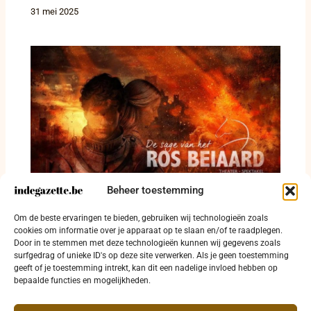
31 mei 2025
Beheer toestemming
Veerle Malschaert en Yanni Bourguignon
leiden cast van groots theaterspektakel ‘De
Om de beste ervaringen te bieden, gebruiken wij technologieën zoals
sage van het Ros Beiaard’
cookies om informatie over je apparaat op te slaan en/of te raadplegen.
Door in te stemmen met deze technologieën kunnen wij gegevens zoals
1 december 2024
surfgedrag of unieke ID's op deze site verwerken. Als je geen toestemming
geeft of je toestemming intrekt, kan dit een nadelige invloed hebben op
bepaalde functies en mogelijkheden.