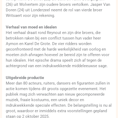
(26) uit Wolvertem zijn oudere broers vertolken. Jasper Van
Doren (24) uit Londerzeel neemt de rol van vierde broer
Writsaert voor zijn rekening.
Verhaal van moed en idealen
Het verhaal draait rond Reynout en zijn drie broers, die
betrokken raken bij een conflict tussen hun vader heer
Aymon en Karel De Grote. De vier ridders worden
geconfronteerd met de harde werkelijkheid van oorlog en
moeten zich afvragen hoeveel ze bereid zijn te offeren voor
hun idealen. Het epische drama speelt zich af tegen de
achtergrond van een indrukwekkende middeleeuwse sage.
Uitgebreide productie
Meer dan 80 acteurs, ruiters, dansers en figuranten zullen in
actie komen tijdens dit groots opgezette evenement. Het
publiek mag zich verwachten aan nieuw gecomponeerde
muziek, fraaie kostuums, een uniek decor en
indrukwekkende speciale effecten. De belangstelling is nu al
groot, waardoor er inmiddels extra voorstellingen gepland
staan op 2 oktober 2025.