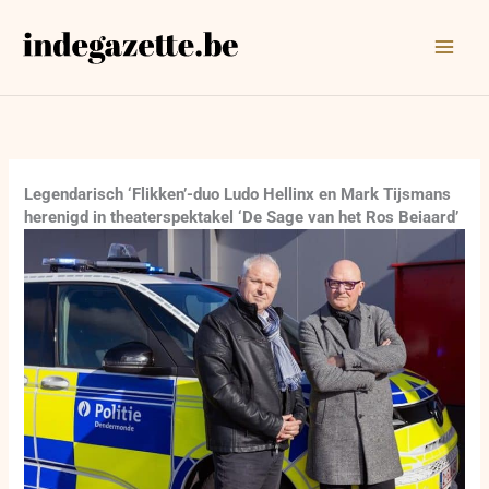
Ga
naar
de
inhoud
Legendarisch ‘Flikken’-duo Ludo Hellinx en Mark Tijsmans
herenigd in theaterspektakel ‘De Sage van het Ros Beiaard’