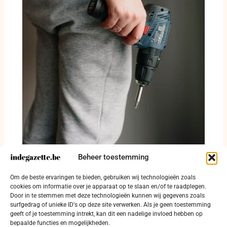
Beheer toestemming
Auto in lichterlaaie, fietsster gewond en
Om de beste ervaringen te bieden, gebruiken wij technologieën zoals
dieven slaan toe in politiezone Kouter
cookies om informatie over je apparaat op te slaan en/of te raadplegen.
Door in te stemmen met deze technologieën kunnen wij gegevens zoals
17 juli 2026
surfgedrag of unieke ID's op deze site verwerken. Als je geen toestemming
geeft of je toestemming intrekt, kan dit een nadelige invloed hebben op
bepaalde functies en mogelijkheden.