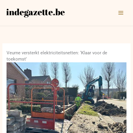
Ga
naar
de
inhoud
Veurne versterkt elektriciteitsnetten: ‘Klaar voor de
toekomst’