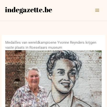
Ga
naar
de
inhoud
Medailles van wereldkampioene Yvonne Reynders krijgen
vaste plaats in Roeselaars museum