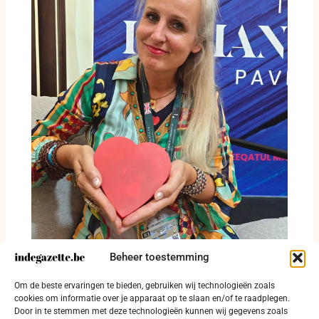
Beheer toestemming
Van één koffer naar één miljoen hartjes:
Om de beste ervaringen te bieden, gebruiken wij technologieën zoals
Patricia Haveman weigert weg te kijken
cookies om informatie over je apparaat op te slaan en/of te raadplegen.
Door in te stemmen met deze technologieën kunnen wij gegevens zoals
24 juli 2026