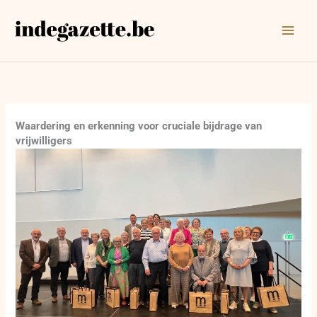
Ga
naar
de
inhoud
Waardering en erkenning voor cruciale bijdrage van
vrijwilligers