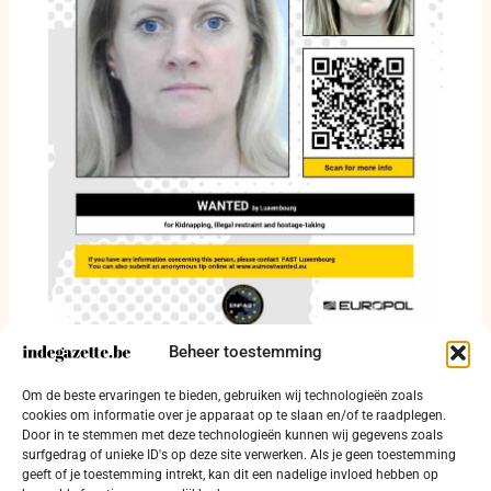
Beheer toestemming
Vader zag kind sinds 2023 niet meer:
Om de beste ervaringen te bieden, gebruiken wij technologieën zoals
Luxemburg zoekt Bódi Ildikó
cookies om informatie over je apparaat op te slaan en/of te raadplegen.
Door in te stemmen met deze technologieën kunnen wij gegevens zoals
12 juni 2026
surfgedrag of unieke ID's op deze site verwerken. Als je geen toestemming
geeft of je toestemming intrekt, kan dit een nadelige invloed hebben op