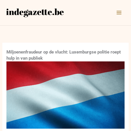
Ga
naar
de
inhoud
Miljoenenfraudeur op de vlucht: Luxemburgse politie roept
hulp in van publiek