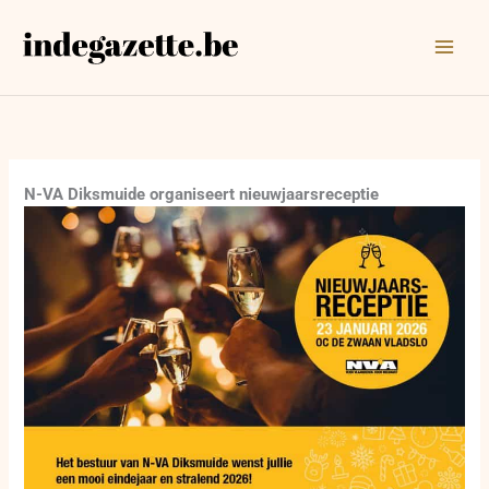
Ga
naar
de
inhoud
N-VA Diksmuide organiseert nieuwjaarsreceptie