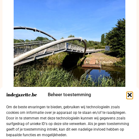
Beheer toestemming
Blauwalgen sluiten zwemzone Drie Mussen
Om de beste ervaringen te bieden, gebruiken wij technologieën zoals
tijdelijk
cookies om informatie over je apparaat op te slaan en/of te raadplegen.
Door in te stemmen met deze technologieën kunnen wij gegevens zoals
30 juli 2026
surfgedrag of unieke ID's op deze site verwerken. Als je geen toestemming
geeft of je toestemming intrekt, kan dit een nadelige invloed hebben op
bepaalde functies en mogelijkheden.