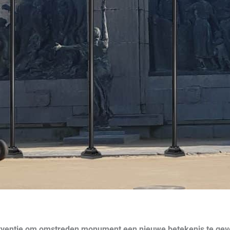
terventie om omstreden monument een nieuwe betekenis te ge