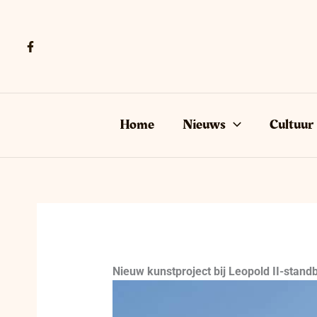
Ga
naar
de
inhoud
Home
Nieuws
Cultuur
Nieuw kunstproject bij Leopold II-standb