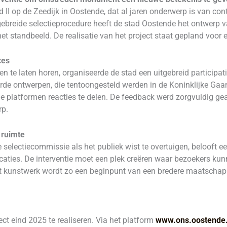
II op de Zeedijk in Oostende, dat al jaren onderwerp is van cont
tgebreide selectieprocedure heeft de stad Oostende het ontwerp
het standbeeld. De realisatie van het project staat gepland voor 
ces
te laten horen, organiseerde de stad een uitgebreid participati
rde ontwerpen, die tentoongesteld werden in de Koninklijke Gaa
e platformen reacties te delen. De feedback werd zorgvuldig gea
rp.
 ruimte
selectiecommissie als het publiek wist te overtuigen, belooft e
ties. De interventie moet een plek creëren waar bezoekers kunn
t kunstwerk wordt zo een beginpunt van een bredere maatschappe
ct eind 2025 te realiseren. Via het platform
www.ons.oostende