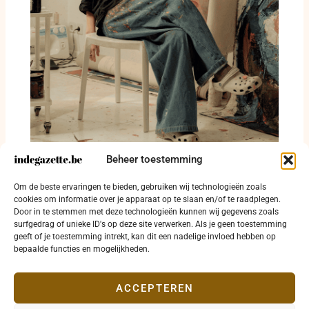
Beheer toestemming
Tentoonstelling over lichaam en blik opent in
Om de beste ervaringen te bieden, gebruiken wij technologieën zoals
Verduyn Gallery
cookies om informatie over je apparaat op te slaan en/of te raadplegen.
Door in te stemmen met deze technologieën kunnen wij gegevens zoals
15 februari 2026
surfgedrag of unieke ID's op deze site verwerken. Als je geen toestemming
geeft of je toestemming intrekt, kan dit een nadelige invloed hebben op
bepaalde functies en mogelijkheden.
ACCEPTEREN