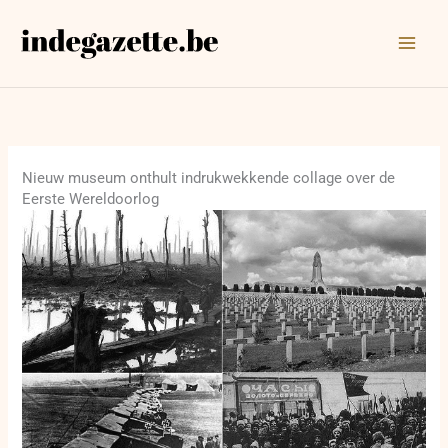
Ga
naar
de
inhoud
Nieuw museum onthult indrukwekkende collage over de
Eerste Wereldoorlog