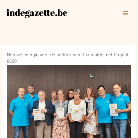
Ga
naar
de
inhoud
Nieuwe energie voor de politiek van Diksmuide met Project
8600