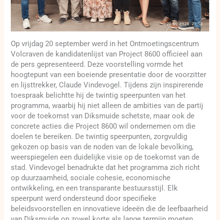
Op vrijdag 20 september werd in het Ontmoetingscentrum
Volcraven de kandidatenlijst van Project 8600 officieel aan
de pers gepresenteerd. Deze voorstelling vormde het
hoogtepunt van een boeiende presentatie door de voorzitter
en lijsttrekker, Claude Vindevogel. Tijdens zijn inspirerende
toespraak belichtte hij de twintig speerpunten van het
programma, waarbij hij niet alleen de ambities van de partij
voor de toekomst van Diksmuide schetste, maar ook de
concrete acties die Project 8600 wil ondernemen om die
doelen te bereiken. De twintig speerpunten, zorgvuldig
gekozen op basis van de noden van de lokale bevolking,
weerspiegelen een duidelijke visie op de toekomst van de
stad. Vindevogel benadrukte dat het programma zich richt
op duurzaamheid, sociale cohesie, economische
ontwikkeling, en een transparante bestuursstijl. Elk
speerpunt werd ondersteund door specifieke
beleidsvoorstellen en innovatieve ideeën die de leefbaarheid
van Diksmuide op zowel korte als lange termijn moeten