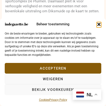
sportcomplex De Pluimen. Daarnaast pleit ik voor
verhoogde veiligheid en meer evenementen met een
bovenlokale uitstraling om Diksmuide op de kaart te zetten.
Twintigste plaats: Jacques Clabau
Beheer toestemming
Met Project 8600 wil ik mindervaliden een volwaardige
plaats geven in onze lokale gemeenschap. Het is onze plicht
Om de beste ervaringen te bieden, gebruiken wij technologieën zoals
deze bevolkingsgroep uit het isolement te halen en actief te
cookies om informatie over je apparaat op te slaan en/of te raadplegen.
betrekken bij het sociale weefsel van onze stad.
Door in te stemmen met deze technologieën kunnen wij gegevens zoals
surfgedrag of unieke ID's op deze site verwerken. Als je geen toestemming
geeft of je toestemming intrekt, kan dit een nadelige invloed hebben op
Eenentwintigste plaats: Sarah Hollebeke
bepaalde functies en mogelijkheden.
Meer aandacht voor de dorpen rond Diksmuide is
essentieel. Ik wil dat er meer gedaan wordt voor deze
ACCEPTEREN
gemeenschappen, zodat ze niet vergeten worden in het
beleid. Het is tijd om ook de kleinere dorpen de aandacht te
WEIGEREN
geven die ze verdienen.
BEKIJK VOORKEUREN
NL
Cookies
Privacy Policy