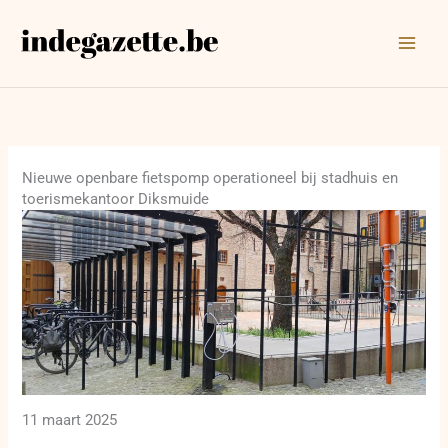
Ga
naar
de
inhoud
Nieuwe openbare fietspomp operationeel bij stadhuis en
toerismekantoor Diksmuide
11 maart 2025