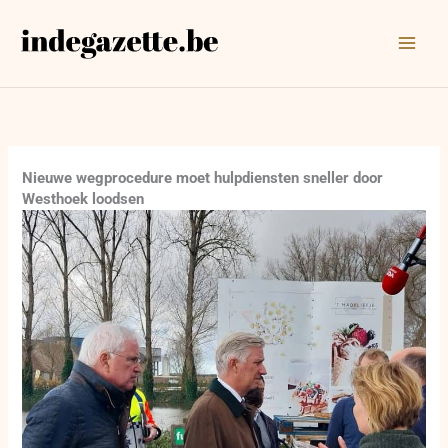
Ga
naar
de
inhoud
Nieuwe wegprocedure moet hulpdiensten sneller door
Westhoek loodsen