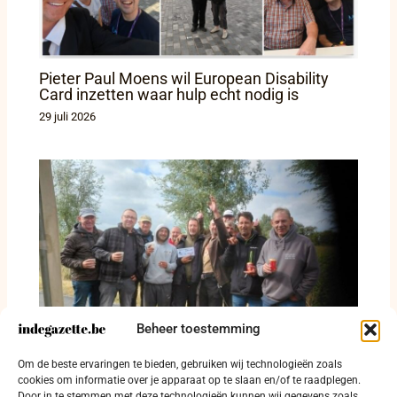
Pieter Paul Moens wil European Disability
Card inzetten waar hulp echt nodig is
29 juli 2026
Beheer toestemming
Slechts dertien palingen voor 25 deelnemers
Om de beste ervaringen te bieden, gebruiken wij technologieën zoals
langs de IJzer in Diksmuide
cookies om informatie over je apparaat op te slaan en/of te raadplegen.
Door in te stemmen met deze technologieën kunnen wij gegevens zoals
28 juli 2026