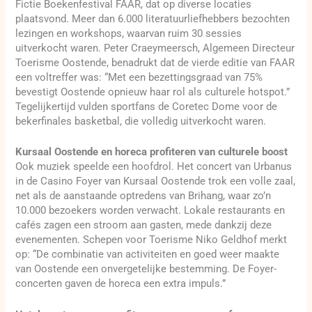
Fictie Boekenfestival FAAR, dat op diverse locaties
plaatsvond. Meer dan 6.000 literatuurliefhebbers bezochten
lezingen en workshops, waarvan ruim 30 sessies
uitverkocht waren. Peter Craeymeersch, Algemeen Directeur
Toerisme Oostende, benadrukt dat de vierde editie van FAAR
een voltreffer was: “Met een bezettingsgraad van 75%
bevestigt Oostende opnieuw haar rol als culturele hotspot.”
Tegelijkertijd vulden sportfans de Coretec Dome voor de
bekerfinales basketbal, die volledig uitverkocht waren.
Kursaal Oostende en horeca profiteren van culturele boost
Ook muziek speelde een hoofdrol. Het concert van Urbanus
in de Casino Foyer van Kursaal Oostende trok een volle zaal,
net als de aanstaande optredens van Brihang, waar zo’n
10.000 bezoekers worden verwacht. Lokale restaurants en
cafés zagen een stroom aan gasten, mede dankzij deze
evenementen. Schepen voor Toerisme Niko Geldhof merkt
op: “De combinatie van activiteiten en goed weer maakte
van Oostende een onvergetelijke bestemming. De Foyer-
concerten gaven de horeca een extra impuls.”