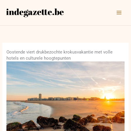
Ga
naar
de
inhoud
Oostende viert drukbezochte krokusvakantie met volle
hotels en culturele hoogtepunten