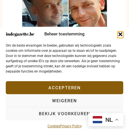
Beheer toestemming
Vermist: Politie zoekt naar Radoslaw Kornas
Om de beste ervaringen te bieden, gebruiken wij technologieën zoals
(39) uit Heffen
cookies om informatie over je apparaat op te slaan en/of te raadplegen.
Door in te stemmen met deze technologieën kunnen wij gegevens zoals
30 september 2025
surfgedrag of unieke ID's op deze site verwerken. Als je geen toestemming
geeft of je toestemming intrekt, kan dit een nadelige invloed hebben op
bepaalde functies en mogelijkheden.
ACCEPTEREN
WEIGEREN
Copyright © 2026 indegazette.be |
Privacy
•
Cookies
•
BEKIJK VOORKEUREN
Disclaimer
•
Contact
NL
Cookies
Privacy Policy