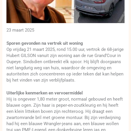
23 maart 2025
Sporen gevonden na vertrek uit woning
Op vrijdag 21 maart 2025, rond 15.00 uur, vertrok de 68-jarige
Hubert GILSON vanuit zijn woning aan de rue Grand’Cour in
Oupeye. Sindsdien ontbreekt elk spoor. Hij blijft doorgaans
niet langdurig weg van huis, waardoor de omgeving en
autoriteiten zich concentreren op ieder teken dat kan helpen
bij het vinden van zijn verblijfplaats.
Uiterlijke kenmerken en vervoermiddel
Hij is ongeveer 1,80 meter groot, normaal gebouwd en heeft
blauwe ogen. Zijn haar is peper-en-zoutkleurig en hij heeft
een klein litteken boven zijn rechteroog. Hij draagt een
zwartomrande bril met groene montuur. Bij zijn verdwijning
had hij een blauwe Wrangler-jeans aan, een blauwe wollen
trui van PME-Legend, een donkerbruine leren jas en