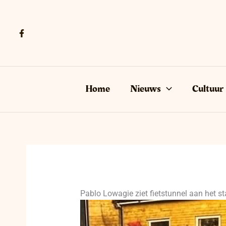
Ga
naar
de
inhoud
Home
Nieuws
Cultuur
Pablo Lowagie ziet fietstunnel aan het s