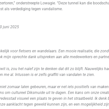
zertoren,” onderstreepte Lowagie. “Deze tunnel kan die boodscha
nst als verdediging tegen vandalisme.
0 juni 2025
nkelijk voor fietsers en wandelaars. Een mooie realisatie, die zo
k mijn oprechte dank uitspreken aan alle medewerkers en partner
 is, zou het naïef zijn te denken dat dit zo blijft. Nauwelijks ha
me al. Intussen is er zelfs graffiti van vandalen te zien.
 niet zomaar laten gebeuren, maar er net iets positiefs van maken
ns om cultureel Diksmuide uit te dagen. Een kans om onze creativ
Vredesstad visueel een plaats te geven in het straatbeeld. Ik denk
nze aanklacht tegen geweld kunnen zijn, en een mogelijkheid zijn