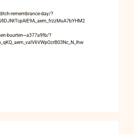
reditch-remembrance-day/?
G8DJNtTcpAIE9A_aem_frzzMuA7bYHM2
ussen-buurten~a377a9fb/?
o_qKQ_aem_valV6VWpOcrB03Nc_N_lhw