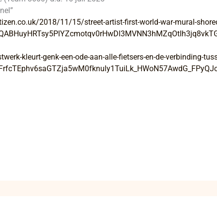
nel”
izen.co.uk/2018/11/15/street-artist-first-world-war-mural-sho
xMQABHuyHRTsy5PlYZcmotqv0rHwDl3MVNN3hMZqOtIh3jq8vkT
twerk-kleurt-genk-een-ode-aan-alle-fietsers-en-de-verbinding-t
FrfcTEphv6saGTZja5wM0fknuly1TuiLk_HWoN57AwdG_FPyQJ