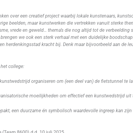
nken over een creatief project waarbij lokale kunstenaars, kunsts
rige beelden, maar kunstwerken die vertrekken vanuit sterke the
isme, vrede en geweld… thema’s die nog altijd tot de verbeelding 
r brengen we ook een sterk verhaal met een duidelijke boodscha
- en herdenkingsstad kracht bij. Denk maar bijvoorbeeld aan de le
het college:
kunstwedstrijd organiseren om (een deel van) de fietstunnel te l
rganisatorische moeilijkheden om effectief een kunstwedstrijd ui
gepakt, een duurzame én symbolisch waardevolle ingreep kan zijn
 (Team 8600) d.d. 10 juli 2025