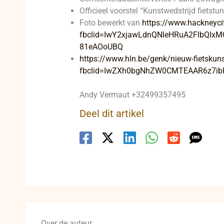
Officieel voorstel “Kunstwedstrijd fietstun
Foto bewerkt van
https://www.hackneycit
fbclid=IwY2xjawLdnQNleHRuA2FlbQI
81eAOoUBQ
https://www.hln.be/genk/nieuw-fietskuns
fbclid=IwZXh0bgNhZW0CMTEAAR6z7ib
Andy Vermaut +32499357495
Deel dit artikel
Over de auteur