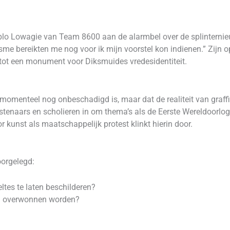
lo Lowagie van Team 8600 aan de alarmbel over de splinternieuw
sme bereikten me nog voor ik mijn voorstel kon indienen.” Zijn 
tot een monument voor Diksmuides vredesidentiteit.
momenteel nog onbeschadigd is, maar dat de realiteit van graff
unstenaars en scholieren in om thema’s als de Eerste Wereldoorl
r kunst als maatschappelijk protest klinkt hierin door.
oorgelegd:
ltes te laten beschilderen?
n overwonnen worden?