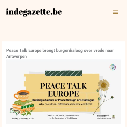
Ga
naar
de
inhoud
Peace Talk Europe brengt burgerdialoog over vrede naar
Antwerpen