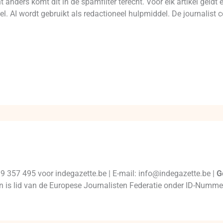
 anders komt dit in de spamfilter terecht. Voor elk artikel geld
l. AI wordt gebruikt als redactioneel hulpmiddel. De journalist c
99 357 495 voor indegazette.be | E-mail: info@indegazette.be |
G
 en is lid van de Europese Journalisten Federatie onder ID-Num