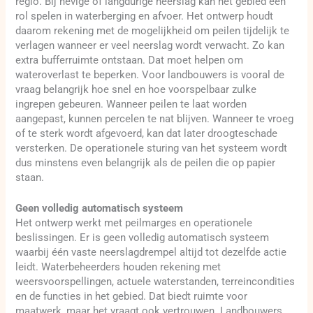
regio. Bij hevige of langdurige neerslag kan het gebied een
rol spelen in waterberging en afvoer. Het ontwerp houdt
daarom rekening met de mogelijkheid om peilen tijdelijk te
verlagen wanneer er veel neerslag wordt verwacht. Zo kan
extra bufferruimte ontstaan. Dat moet helpen om
wateroverlast te beperken. Voor landbouwers is vooral de
vraag belangrijk hoe snel en hoe voorspelbaar zulke
ingrepen gebeuren. Wanneer peilen te laat worden
aangepast, kunnen percelen te nat blijven. Wanneer te vroeg
of te sterk wordt afgevoerd, kan dat later droogteschade
versterken. De operationele sturing van het systeem wordt
dus minstens even belangrijk als de peilen die op papier
staan.
Geen volledig automatisch systeem
Het ontwerp werkt met peilmarges en operationele
beslissingen. Er is geen volledig automatisch systeem
waarbij één vaste neerslagdrempel altijd tot dezelfde actie
leidt. Waterbeheerders houden rekening met
weersvoorspellingen, actuele waterstanden, terreincondities
en de functies in het gebied. Dat biedt ruimte voor
maatwerk, maar het vraagt ook vertrouwen. Landbouwers