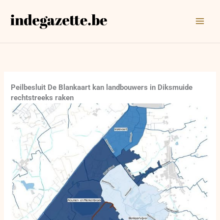
Ga
naar
de
inhoud
Peilbesluit De Blankaart kan landbouwers in Diksmuide
rechtstreeks raken