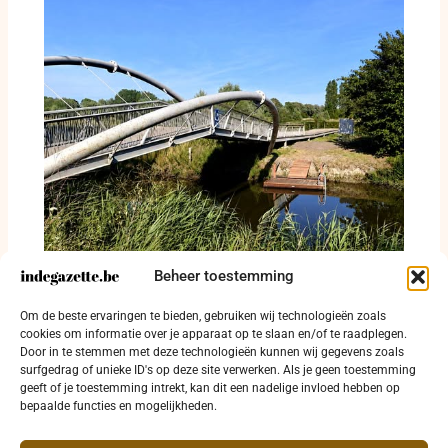
Beheer toestemming
Blauwalgen sluiten zwemzone Drie Mussen
Om de beste ervaringen te bieden, gebruiken wij technologieën zoals
tijdelijk
cookies om informatie over je apparaat op te slaan en/of te raadplegen.
Door in te stemmen met deze technologieën kunnen wij gegevens zoals
30 juli 2026
surfgedrag of unieke ID's op deze site verwerken. Als je geen toestemming
geeft of je toestemming intrekt, kan dit een nadelige invloed hebben op
bepaalde functies en mogelijkheden.