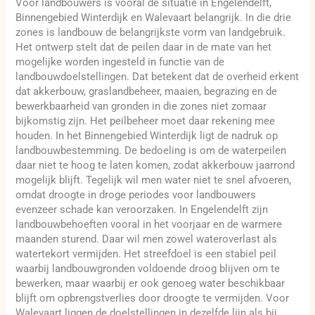
Voor landbouwers is vooral de situatie in Engelendelft,
Binnengebied Winterdijk en Walevaart belangrijk. In die drie
zones is landbouw de belangrijkste vorm van landgebruik.
Het ontwerp stelt dat de peilen daar in de mate van het
mogelijke worden ingesteld in functie van de
landbouwdoelstellingen. Dat betekent dat de overheid erkent
dat akkerbouw, graslandbeheer, maaien, begrazing en de
bewerkbaarheid van gronden in die zones niet zomaar
bijkomstig zijn. Het peilbeheer moet daar rekening mee
houden. In het Binnengebied Winterdijk ligt de nadruk op
landbouwbestemming. De bedoeling is om de waterpeilen
daar niet te hoog te laten komen, zodat akkerbouw jaarrond
mogelijk blijft. Tegelijk wil men water niet te snel afvoeren,
omdat droogte in droge periodes voor landbouwers
evenzeer schade kan veroorzaken. In Engelendelft zijn
landbouwbehoeften vooral in het voorjaar en de warmere
maanden sturend. Daar wil men zowel wateroverlast als
watertekort vermijden. Het streefdoel is een stabiel peil
waarbij landbouwgronden voldoende droog blijven om te
bewerken, maar waarbij er ook genoeg water beschikbaar
blijft om opbrengstverlies door droogte te vermijden. Voor
Walevaart liggen de doelstellingen in dezelfde lijn als bij