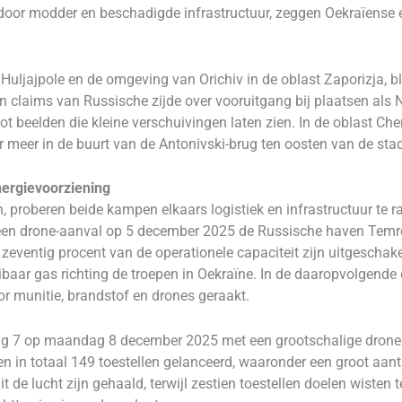
 door modder en beschadigde infrastructuur, zeggen Oekraïense 
n Huljajpole en de omgeving van Orichiv in de oblast Zaporizja,
zijn claims van Russische zijde over vooruitgang bij plaatsen al
ot beelden die kleine verschuivingen laten zien. In de oblast Che
r meer in de buurt van de Antonivski-brug ten oosten van de sta
ergievoorziening
, proberen beide kampen elkaars logistiek en infrastructuur te r
 een drone-aanval op 5 december 2025 de Russische haven Temr
eventig procent van de operationele capaciteit zijn uitgeschak
ibaar gas richting de troepen in Oekraïne. In de daaropvolgende
 munitie, brandstof en drones geraakt.
g 7 op maandag 8 december 2025 met een grootschalige dronesa
en in totaal 149 toestellen gelanceerd, waaronder een groot aa
 de lucht zijn gehaald, terwijl zestien toestellen doelen wisten t