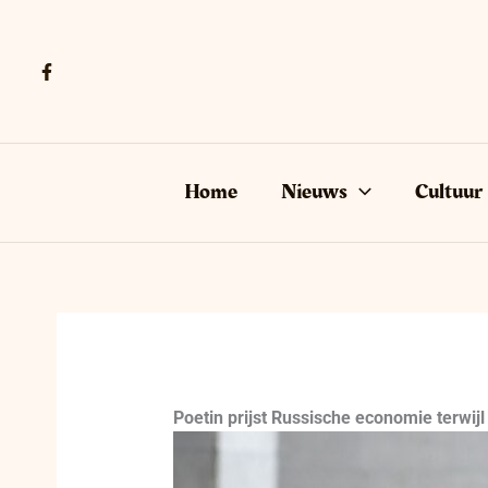
Ga
naar
de
inhoud
Home
Nieuws
Cultuur
Poetin prijst Russische economie terwijl 