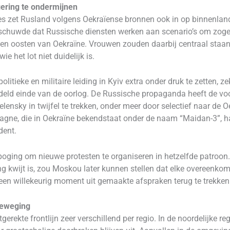
ering te ondermijnen
ies zet Rusland volgens Oekraïense bronnen ook in op binnenland
huwde dat Russische diensten werken aan scenario’s om zog
n en oosten van Oekraïne. Vrouwen zouden daarbij centraal staan,
e het lot niet duidelijk is.
olitieke en militaire leiding in Kyiv extra onder druk te zetten, 
deld einde van de oorlog. De Russische propaganda heeft de voo
elensky in twijfel te trekken, onder meer door selectief naar de 
ne, die in Oekraïne bekendstaat onder de naam “Maidan-3”, had 
dent.
oging om nieuwe protesten te organiseren in hetzelfde patroon.
g kwijt is, zou Moskou later kunnen stellen dat elke overeenkoms
en willekeurig moment uit gemaakte afspraken terug te trekken
 beweging
uitgerekte frontlijn zeer verschillend per regio. In de noordelijke