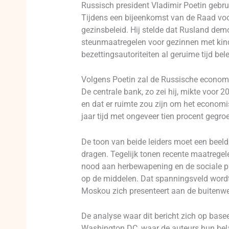
Russisch president Vladimir Poetin gebru
Tijdens een bijeenkomst van de Raad voor 
gezinsbeleid. Hij stelde dat Rusland dem
steunmaatregelen voor gezinnen met kind
bezettingsautoriteiten al geruime tijd b
Volgens Poetin zal de Russische economie
De centrale bank, zo zei hij, mikte voor 2
en dat er ruimte zou zijn om het economi
jaar tijd met ongeveer tien procent gegro
De toon van beide leiders moet een beeld
dragen. Tegelijk tonen recente maatregel
nood aan herbewapening en de sociale pr
op de middelen. Dat spanningsveld word
Moskou zich presenteert aan de buitenwe
De analyse waar dit bericht zich op base
Washington DC, waar de auteurs hun bel