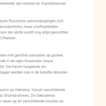
eenheden dat rotaties en munitietoevoer
 blijven Russische aanvalspogingen zich
s Novodanilivka, maar onafhankelijke
rson ten slotte wordt nog altijd gevochten
d Cherson.
aken met gerichte aanvallen op grotere
oek in de regio Krasnodar zwaar
eld. Die haven fungeerde als
 dagen werden ook in de bezette oblasten
lvo op Oekraïne. Vanuit verschillende
ntal Shahed-drones. De Oekraïense
e raken op elf verschillende locaties en