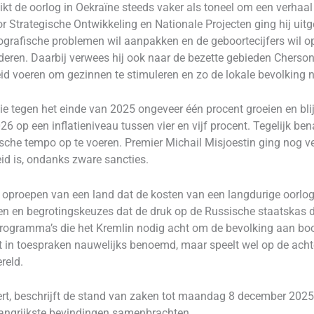
ikt de oorlog in Oekraïne steeds vaker als toneel om een verhaa
Strategische Ontwikkeling en Nationale Projecten ging hij uitgebr
ografische problemen wil aanpakken en de geboortecijfers wil o
eren. Daarbij verwees hij ook naar de bezette gebieden Cherson
eleid voeren om gezinnen te stimuleren en zo de lokale bevolking
 tegen het einde van 2025 ongeveer één procent groeien en blijft
026 op een inflatieniveau tussen vier en vijf procent. Tegelijk ben
sche tempo op te voeren. Premier Michail Misjoestin ging nog ve
eid is, ondanks zware sancties.
 oproepen van een land dat de kosten van een langdurige oorlog
en en begrotingskeuzes dat de druk op de Russische staatskas d
ogramma’s die het Kremlin nodig acht om de bevolking aan boo
t in toespraken nauwelijks benoemd, maar speelt wel op de ach
reld.
ert, beschrijft de stand van zaken tot maandag 8 december 2025,
angrijkste bevindingen samenbrachten.