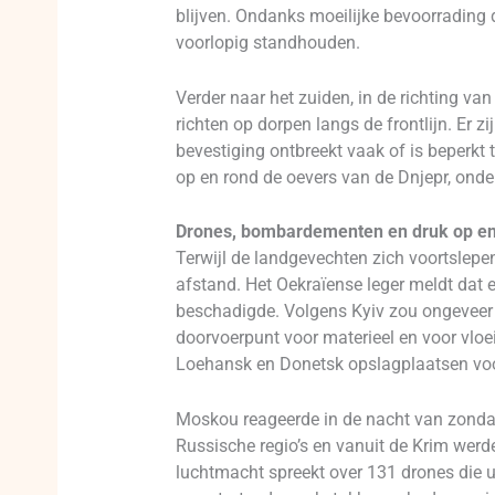
blijven. Ondanks moeilijke bevoorrading
voorlopig standhouden.
Verder naar het zuiden, in de richting va
richten op dorpen langs de frontlijn. Er 
bevestiging ontbreekt vaak of is beperkt t
op en rond de oevers van de Dnjepr, onde
Drones, bombardementen en druk op en
Terwijl de landgevechten zich voortslepen
afstand. Het Oekraïense leger meldt dat
beschadigde. Volgens Kyiv zou ongeveer z
doorvoerpunt voor materieel en voor vloe
Loehansk en Donetsk opslagplaatsen voor
Moskou reageerde in de nacht van zonda
Russische regio’s en vanuit de Krim werd
luchtmacht spreekt over 131 drones die uit