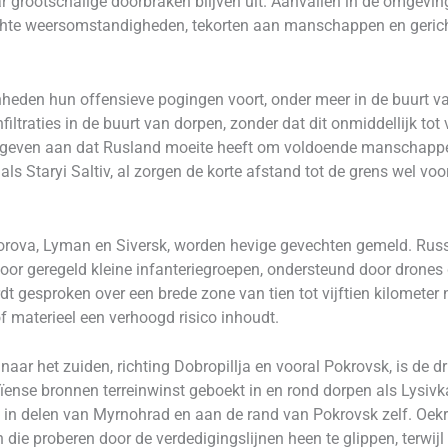
 grootschalige doorbraken blijven uit. Aanvallen in de omgevi
echte weersomstandigheden, tekorten aan manschappen en geric
heden hun offensieve pogingen voort, onder meer in de buurt van 
iltraties in de buurt van dorpen, zonder dat dit onmiddellijk tot
s geven aan dat Rusland moeite heeft om voldoende manschappe
als Staryi Saltiv, al zorgen de korte afstand tot de grens wel 
Borova, Lyman en Siversk, worden hevige gevechten gemeld. Rus
voor geregeld kleine infanteriegroepen, ondersteund door drone
 gesproken over een brede zone van tien tot vijftien kilometer na
of materieel een verhoogd risico inhoudt.
naar het zuiden, richting Dobropillja en vooral Pokrovsk, is de d
ense bronnen terreinwinst geboekt in en rond dorpen als Lysivk
n delen van Myrnohrad en aan de rand van Pokrovsk zelf. Oekra
n die proberen door de verdedigingslijnen heen te glippen, terwijl 