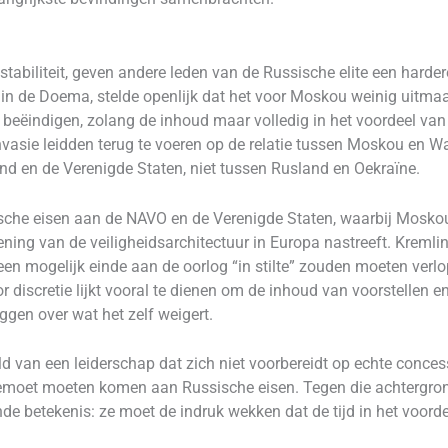
 stabiliteit, geven andere leden van de Russische elite een harder
 in de Doema, stelde openlijk dat het voor Moskou weinig uitma
e beëindigen, zolang de inhoud maar volledig in het voordeel van
vasie leidden terug te voeren op de relatie tussen Moskou en Was
 en de Verenigde Staten, niet tussen Rusland en Oekraïne.
ische eisen aan de NAVO en de Verenigde Staten, waarbij Moskou n
ening van de veiligheidsarchitectuur in Europa nastreeft. Krem
een mogelijk einde aan de oorlog “in stilte” zouden moeten verl
r discretie lijkt vooral te dienen om de inhoud van voorstellen 
gen over wat het zelf weigert.
 van een leiderschap dat zich niet voorbereidt op echte conces
gemoet moeten komen aan Russische eisen. Tegen die achtergron
de betekenis: ze moet de indruk wekken dat de tijd in het voorde