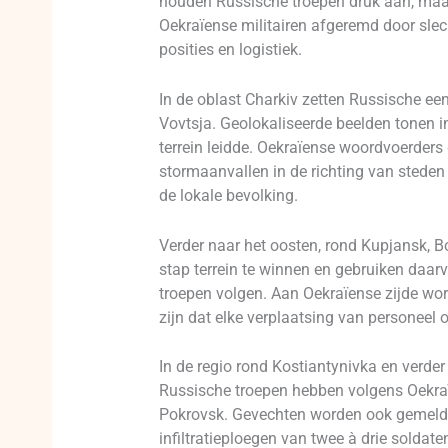
houden Russische troepen druk aan, maar
Oekraïense militairen afgeremd door sl
posities en logistiek.
In de oblast Charkiv zetten Russische een
Vovtsja. Geolokaliseerde beelden tonen inf
terrein leidde. Oekraïense woordvoerder
stormaanvallen in de richting van steden 
de lokale bevolking.
Verder naar het oosten, rond Kupjansk, 
stap terrein te winnen en gebruiken daar
troepen volgen. Aan Oekraïense zijde wordt
zijn dat elke verplaatsing van personeel 
In de regio rond Kostiantynivka en verder 
Russische troepen hebben volgens Oekraï
Pokrovsk. Gevechten worden ook gemeld i
infiltratieploegen van twee à drie soldate