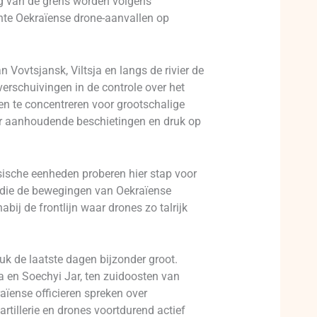
ng van de grens worden volgens
hte Oekraïense drone-aanvallen op
Vovtsjansk, Viltsja en langs de rivier de
 verschuivingen in de controle over het
n te concentreren voor grootschalige
voor aanhoudende beschietingen en druk op
sische eenheden proberen hier stap voor
s die de bewegingen van Oekraïense
bij de frontlijn waar drones zo talrijk
ruk de laatste dagen bijzonder groot.
a en Soechyi Jar, ten zuidoosten van
ïense officieren spreken over
artillerie en drones voortdurend actief