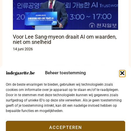
Voor Lee Sang-myeon draait AI om waarden,
niet om snelheid
14 juni 2026
Beheer toestemming
Europol en partners traceren 45 gedwongen
Om de beste ervaringen te bieden, gebruiken wij technologieën zoals
overgebrachte Oekraïense kinderen
cookies om informatie over je apparaat op te slaan en/of te raadplegen.
20 april 2026
Door in te stemmen met deze technologieën kunnen wij gegevens zoals
surfgedrag of unieke ID's op deze site verwerken. Als je geen toestemming
geeft of je toestemming intrekt, kan dit een nadelige invloed hebben op
bepaalde functies en mogelijkheden.
ACCEPTEREN