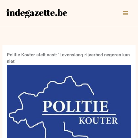
Ga
naar
de
inhoud
Politie Kouter stelt vast: ‘Levenslang rijverbod negeren kan
niet’