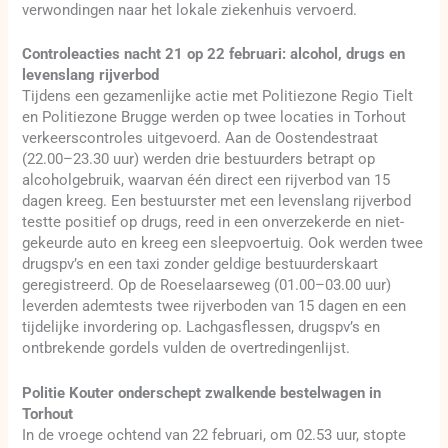
verwondingen naar het lokale ziekenhuis vervoerd.
Controleacties nacht 21 op 22 februari: alcohol, drugs en
levenslang rijverbod
Tijdens een gezamenlijke actie met Politiezone Regio Tielt
en Politiezone Brugge werden op twee locaties in Torhout
verkeerscontroles uitgevoerd. Aan de Oostendestraat
(22.00–23.30 uur) werden drie bestuurders betrapt op
alcoholgebruik, waarvan één direct een rijverbod van 15
dagen kreeg. Een bestuurster met een levenslang rijverbod
testte positief op drugs, reed in een onverzekerde en niet-
gekeurde auto en kreeg een sleepvoertuig. Ook werden twee
drugspv’s en een taxi zonder geldige bestuurderskaart
geregistreerd. Op de Roeselaarseweg (01.00–03.00 uur)
leverden ademtests twee rijverboden van 15 dagen en een
tijdelijke invordering op. Lachgasflessen, drugspv’s en
ontbrekende gordels vulden de overtredingenlijst.
Politie Kouter onderschept zwalkende bestelwagen in
Torhout
In de vroege ochtend van 22 februari, om 02.53 uur, stopte