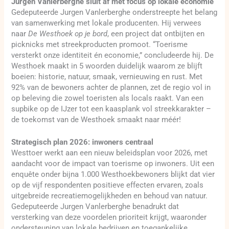
Jurgen Vanlerberghe sluit af met focus op lokale economie
Gedeputeerde Jurgen Vanlerberghe onderstreepte het belang
van samenwerking met lokale producenten. Hij verwees
naar
De Westhoek op je bord
, een project dat ontbijten en
picknicks met streekproducten promoot. “Toerisme
versterkt onze identiteit én economie,” concludeerde hij. De
Westhoek maakt in 5 woorden duidelijk waarom ze blijft
boeien: historie, natuur, smaak, vernieuwing en rust. Met
92% van de bewoners achter de plannen, zet de regio vol in
op beleving die zowel toeristen als locals raakt. Van een
supbike op de IJzer tot een kaasplank vol streekkarakter –
de toekomst van de Westhoek smaakt naar méér!
Strategisch plan 2026: inwoners centraal
Westtoer werkt aan een nieuw beleidsplan voor 2026, met
aandacht voor de impact van toerisme op inwoners. Uit een
enquête onder bijna 1.000 Westhoekbewoners blijkt dat vier
op de vijf respondenten positieve effecten ervaren, zoals
uitgebreide recreatiemogelijkheden en behoud van natuur.
Gedeputeerde Jurgen Vanlerberghe benadrukt dat
versterking van deze voordelen prioriteit krijgt, waaronder
ondersteuning van lokale bedrijven en toegankelijke