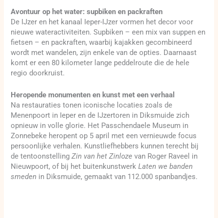
Avontuur op het water: supbiken en packraften
De IJzer en het kanaal Ieper-IJzer vormen het decor voor
nieuwe wateractiviteiten. Supbiken – een mix van suppen en
fietsen – en packraften, waarbij kajakken gecombineerd
wordt met wandelen, zijn enkele van de opties. Daarnaast
komt er een 80 kilometer lange peddelroute die de hele
regio doorkruist.
Heropende monumenten en kunst met een verhaal
Na restauraties tonen iconische locaties zoals de
Menenpoort in Ieper en de IJzertoren in Diksmuide zich
opnieuw in volle glorie. Het Passchendaele Museum in
Zonnebeke heropent op 5 april met een vernieuwde focus
persoonlijke verhalen. Kunstliefhebbers kunnen terecht bij
de tentoonstelling
Zin van het Zinloze
van Roger Raveel in
Nieuwpoort, of bij het buitenkunstwerk
Laten we banden
smeden
in Diksmuide, gemaakt van 112.000 spanbandjes.