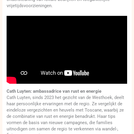
vrijetijdsvoorzieningen.
Cath Luyten: ambassadrice van rust en energie
Cath Luyten, sinds 2023 het gezicht van de Westhoek, deelt
haar persoonlijke ervaringen met de regio. Ze vergelijkt de
eindeloze vergezichten en heuvels met Toscane, waarbij ze
de combinatie van rust en energie benadrukt. Haar tips
vormen de basis van nieuwe campagnes, die families
uitnodigen om samen de regio te verkennen via wandel-,