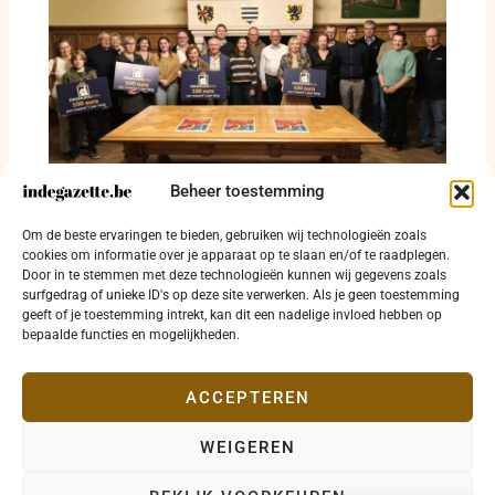
Beheer toestemming
Winnaars van de eindejaarsactie in
Om de beste ervaringen te bieden, gebruiken wij technologieën zoals
Diksmuide nemen prijzen in ontvangst
cookies om informatie over je apparaat op te slaan en/of te raadplegen.
Door in te stemmen met deze technologieën kunnen wij gegevens zoals
2 maart 2026
surfgedrag of unieke ID's op deze site verwerken. Als je geen toestemming
geeft of je toestemming intrekt, kan dit een nadelige invloed hebben op
bepaalde functies en mogelijkheden.
ACCEPTEREN
WEIGEREN
Copyright © 2026 indegazette.be |
Privacy
•
Cookies
•