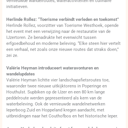
vernieuwde wandelroutes, wateractiviteiten en culinaire
initiatieven.
Herlinde Rollez: “Toerisme verbindt verleden en toekomst”
Herlinde Rollez, voorzitter van Toerisme Westhoek, opende
het event met een verwijzing naar de restauratie van de
IJzertoren. Ze benadrukte het evenwicht tussen
erfgoedbehoud en moderne beleving. “Elke steen hier vertelt
een verhaal, net zoals onze nieuwe routes dat straks doen,”
zei ze.
Valérie Heyman introduceert wateravonturen en
wandelupdates
Valérie Heyman lichtte vier landschapsfietsroutes toe,
waaronder twee nieuwe uitkijktorens in Poperinge en
Houthulst. Supbiken op de IJzer en een 80 km lange
peddelroute werden gepresenteerd als kern van de
waterbeleving. Ook de vernieuwde wandelnetwerken
Ieperboog Zuid en Hoppeland kregen aandacht, met
uitbreidingen naar het Couthofbos en het historische Ieper.