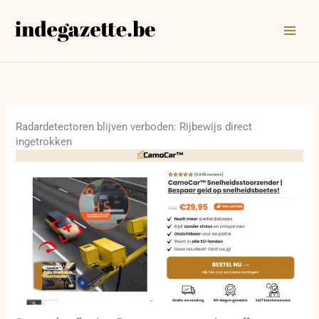
Ga
naar
de
inhoud
Radardetectoren blijven verboden: Rijbewijs direct
ingetrokken