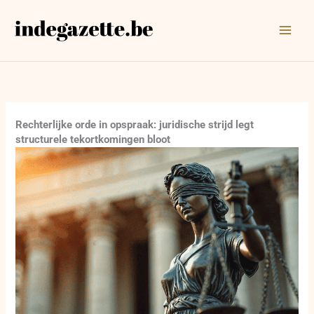
Ga
naar
de
inhoud
Rechterlijke orde in opspraak: juridische strijd legt
structurele tekortkomingen bloot