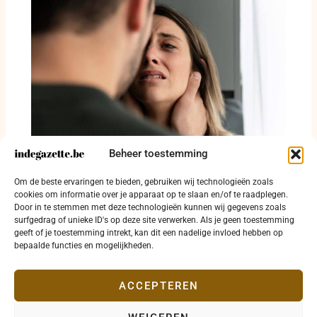
Beheer toestemming
Rapport beschrijft misdrijven door
groomingbendes tegen kwetsbare meisjes in
Om de beste ervaringen te bieden, gebruiken wij technologieën zoals
het Verenigd Koninkrijk
cookies om informatie over je apparaat op te slaan en/of te raadplegen.
Door in te stemmen met deze technologieën kunnen wij gegevens zoals
17 juni 2026
surfgedrag of unieke ID's op deze site verwerken. Als je geen toestemming
geeft of je toestemming intrekt, kan dit een nadelige invloed hebben op
bepaalde functies en mogelijkheden.
ACCEPTEREN