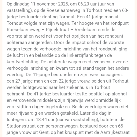
Op dinsdag 11 november 2025, om 06.20 uur (uur van
vaststelling), op de Roeselaarseweg in Torhout reed een 60-
jarige bestuurder richting Torhout. Een 41-jarige man uit
Torhout volgde met zijn wagen. Ter hoogte van het rondpunt
Roeselaarseweg – Rijselstraat – Vredelaan remde de
voorste af en werd net voor het oprijden van het rondpunt
achteraan aangereden. Door de impact schoof de voorste
wagen tegen de verhoogde inrichting van het rondpunt, ging
de lucht in en belandde op de linkerzijflank tegen de
kerstverlichting. De achterste wagen reed eveneens over de
verhoogde inrichting en kwam tot stilstand tegen het andere
voertuig. De 41-jarige bestuurder en zijn twee passagiers,
een 27-jarige man en een 22-jarige vrouw, beiden uit Torhout,
werden lichtgewond naar het ziekenhuis in Torhout
gebracht. De 41-jarige bestuurder testte positief op alcohol
en verdovende middelen; zijn rijbewijs werd onmiddellijk
voor vijftien dagen ingetrokken. Beide voertuigen waren niet
meer rijvaardig en werden getakeld. Later die dag in
Ichtegem, om 18.44 uur (uur van vaststelling), botste in de
Stationsstraat een personenwagen, bestuurd door een 65-
jarige vrouw uit Gent, op het kruispunt met de Aartrijkestraat