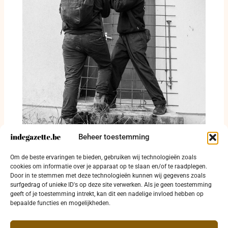
Beheer toestemming
Alcohol, drugs en woninginbraken in
Om de beste ervaringen te bieden, gebruiken wij technologieën zoals
politiezone Kouter
cookies om informatie over je apparaat op te slaan en/of te raadplegen.
Door in te stemmen met deze technologieën kunnen wij gegevens zoals
30 juli 2026
surfgedrag of unieke ID's op deze site verwerken. Als je geen toestemming
geeft of je toestemming intrekt, kan dit een nadelige invloed hebben op
bepaalde functies en mogelijkheden.