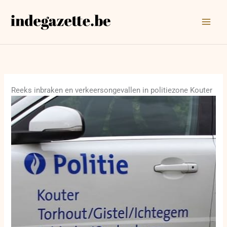
Ga
naar
de
inhoud
Reeks inbraken en verkeersongevallen in politiezone Kouter