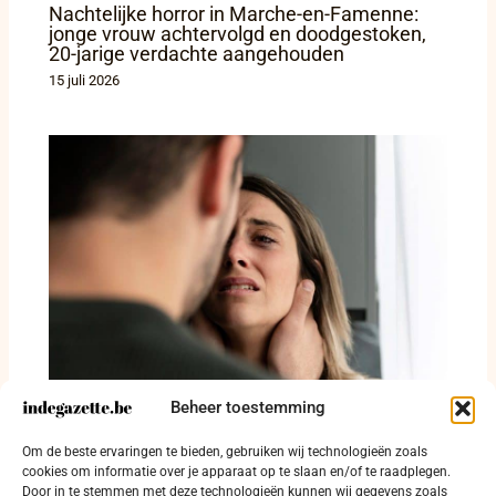
Nachtelijke horror in Marche-en-Famenne:
jonge vrouw achtervolgd en doodgestoken,
20-jarige verdachte aangehouden
15 juli 2026
Beheer toestemming
Rapport beschrijft misdrijven door
groomingbendes tegen kwetsbare meisjes in
Om de beste ervaringen te bieden, gebruiken wij technologieën zoals
het Verenigd Koninkrijk
cookies om informatie over je apparaat op te slaan en/of te raadplegen.
Door in te stemmen met deze technologieën kunnen wij gegevens zoals
17 juni 2026