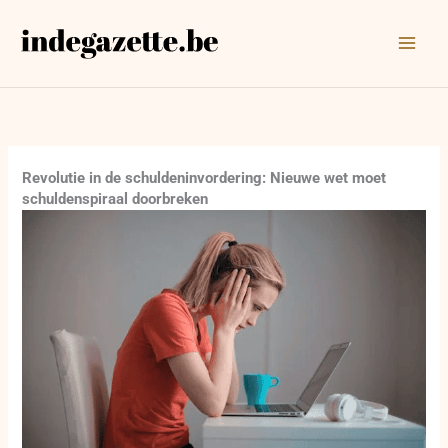
Ga
naar
de
inhoud
Revolutie in de schuldeninvordering: Nieuwe wet moet
schuldenspiraal doorbreken