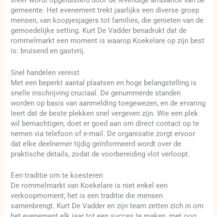
sfeer wordt opgeluisterd door de levendige ambiance van de
gemeente. Het evenement trekt jaarlijks een diverse groep
mensen, van koopjesjagers tot families, die genieten van de
gemoedelijke setting. Kurt De Vadder benadrukt dat de
rommelmarkt een moment is waarop Koekelare op zijn best
is: bruisend en gastvrij.
Snel handelen vereist
Met een beperkt aantal plaatsen en hoge belangstelling is
snelle inschrijving cruciaal. De genummerde standen
worden op basis van aanmelding toegewezen, en de ervaring
leert dat de beste plekken snel vergeven zijn. Wie een plek
wil bemachtigen, doet er goed aan om direct contact op te
nemen via telefoon of e-mail. De organisatie zorgt ervoor
dat elke deelnemer tijdig geïnformeerd wordt over de
praktische details, zodat de voorbereiding vlot verloopt.
Een traditie om te koesteren
De rommelmarkt van Koekelare is niet enkel een
verkoopmoment; het is een traditie die mensen
samenbrengt. Kurt De Vadder en zijn team zetten zich in om
het evenement elk jaar tot een succes te maken, met oog