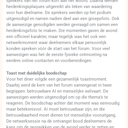
sprekers van het forum kort aan het woord. Daarna werden
herdenkingsplaques uitgereikt als teken van waardering
voor hun deelname. De sprekers werden op het podium
uitgenodigd en namen nadien deel aan een groepsfoto. Ook
de aanwezige genodigden werden gevraagd om samen een
herdenkingsfoto te maken. Die momenten gaven de avond
een officieel karakter, maar tegelijk was het ook een
netwerkmoment waar deelnemers elkaar persoonlijk
konden spreken vóór de start van het forum. Voor veel
aanwezigen was het de eerste fysieke ontmoeting na
eerdere online contacten en voorbereidingen.
Toast met duidelijke boodschap
Voor het diner volgde een gezamenlijk toastmoment.
Daarbij werd de kern van het forum samengevat in twee
begrippen: betrouwbare AI en menselijke welvaart. De
aanwezigen werden uitgenodigd om op die thema’s te
reageren. De boodschap achter dat moment was eenvoudig
maar betekenisvol. AI moet betrouwbaar zijn, en die
betrouwbaarheid moet dienen tot menselijke vooruitgang.
De netwerksessie na de ontvangst bood deelnemers de
kans om de gesprekken van de avond verder te zetten en