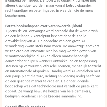
ingrijpend beïnvloedt. De toon was duidelijk: AI moet niet
alleen krachtiger worden, maar vooral betrouwbaarder,
rechtvaardiger en beter ingebed in waarden die de mens
beschermen.
Eerste boodschappen over verantwoordelijkheid
Tijdens de VIP-ontvangst werd herhaald dat de wereld zich
op een belangrijk kantelpunt bevindt door de snelle
ontwikkeling van AI. De gedachte van een grote AI-
verandering kwam sterk naar voren. De aanwezige sprekers
wezen erop dat innovatie niet los mag worden gezien van
verantwoordelijkheid. AI kan alleen maatschappelijk
aanvaardbaar blijven wanneer ontwikkeling en toepassing
steunen op vertrouwen, ethische normen, menselijk toezicht
en internationale afspraken. Daarbij werd AI vergeleken met
een jonge plant die zorg, richting en voeding nodig heeft om
op een gezonde manier te groeien. De onderliggende
boodschap was dat technologie niet vanzelf de juiste kant
opgaat. Ze vraagt bewuste keuzes van beleidsmakers,
bedrijven, academici en de bredere samenleving.
Cheonji Ilbo als gastheer