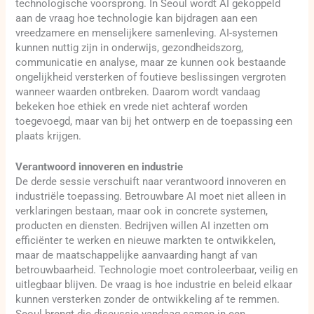
technologische voorsprong. In Seoul wordt AI gekoppeld
aan de vraag hoe technologie kan bijdragen aan een
vreedzamere en menselijkere samenleving. AI-systemen
kunnen nuttig zijn in onderwijs, gezondheidszorg,
communicatie en analyse, maar ze kunnen ook bestaande
ongelijkheid versterken of foutieve beslissingen vergroten
wanneer waarden ontbreken. Daarom wordt vandaag
bekeken hoe ethiek en vrede niet achteraf worden
toegevoegd, maar van bij het ontwerp en de toepassing een
plaats krijgen.
Verantwoord innoveren en industrie
De derde sessie verschuift naar verantwoord innoveren en
industriële toepassing. Betrouwbare AI moet niet alleen in
verklaringen bestaan, maar ook in concrete systemen,
producten en diensten. Bedrijven willen AI inzetten om
efficiënter te werken en nieuwe markten te ontwikkelen,
maar de maatschappelijke aanvaarding hangt af van
betrouwbaarheid. Technologie moet controleerbaar, veilig en
uitlegbaar blijven. De vraag is hoe industrie en beleid elkaar
kunnen versterken zonder de ontwikkeling af te remmen.
Seoul brengt die discussie vandaag samen in een