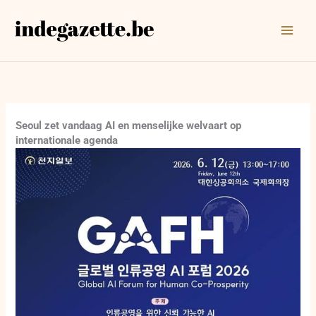
Ga
naar
de
inhoud
Seoul zet vandaag AI en menselijke welvaart op
internationale agenda