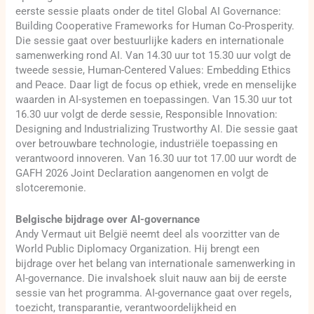
eerste sessie plaats onder de titel Global AI Governance:
Building Cooperative Frameworks for Human Co-Prosperity.
Die sessie gaat over bestuurlijke kaders en internationale
samenwerking rond AI. Van 14.30 uur tot 15.30 uur volgt de
tweede sessie, Human-Centered Values: Embedding Ethics
and Peace. Daar ligt de focus op ethiek, vrede en menselijke
waarden in AI-systemen en toepassingen. Van 15.30 uur tot
16.30 uur volgt de derde sessie, Responsible Innovation:
Designing and Industrializing Trustworthy AI. Die sessie gaat
over betrouwbare technologie, industriële toepassing en
verantwoord innoveren. Van 16.30 uur tot 17.00 uur wordt de
GAFH 2026 Joint Declaration aangenomen en volgt de
slotceremonie.
Belgische bijdrage over AI-governance
Andy Vermaut uit België neemt deel als voorzitter van de
World Public Diplomacy Organization. Hij brengt een
bijdrage over het belang van internationale samenwerking in
AI-governance. Die invalshoek sluit nauw aan bij de eerste
sessie van het programma. AI-governance gaat over regels,
toezicht, transparantie, verantwoordelijkheid en