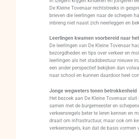
In Izegem krijgen kinderen en jongeren ee
De Kleine Tovenaar rechtstreeks in gespr
brieven die leerlingen naar de schepen h
inbreng niet naast zich neerleggen en be
Leerlingen kwamen voorbereid naar he
De leerlingen van De Kleine Tovenaar ha
bezorgdheden en tips over verkeer en mob
leerlingen als het stadsbestuur nieuwe i
een ander perspectief bekijken dan volwa
naar school en kunnen daardoor heel concr
Jonge wegweters tonen betrokkenheid
Het bezoek aan De Kleine Tovenaar sluit 
samen met de burgemeester en schepenen i
verkeersregels beter te leren kennen en me
draait om infrastructuur, maar ook om ke
verkeersregels, kan dat de basis vormen