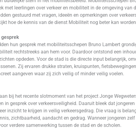
n duidelijke stem in het mobiliteitsbeleid. Mobiliteitsschepen 
ek met leerlingen over verkeer en mobiliteit in de omgeving van 
adden gestuurd met vragen, ideeën en opmerkingen over verkeersv
kijkt hoe de kennis van de dienst Mobiliteit nog beter kan word
t gesprek
dden hun gesprek met mobiliteitsschepen Bruno Lambert grondig 
iliteit rechtstreeks aan hem voor. Daardoor ontstond een inhoud
nzichten opdeden. Voor de stad is die directe input belangrijk,
ssenen. Zij ervaren drukke straten, kruispunten, fietsbewegingen
eet aangeven waar zij zich veilig of minder veilig voelen.
aan bij het recente slotmoment van het project Jonge Wegweters
n gesprek over verkeersveiligheid. Daaruit bleek dat jongeren z
er inzicht te krijgen in veilig verkeersgedrag. Die vraag is belang
nnis, zichtbaarheid, aandacht en gedrag. Wanneer jongeren zelf 
 voor verdere samenwerking tussen de stad en de scholen.