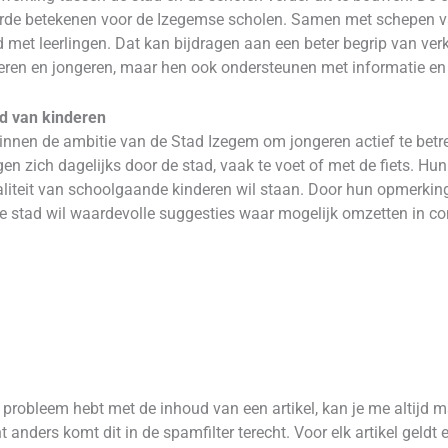
rde betekenen voor de Izegemse scholen. Samen met schepen va
met leerlingen. Dat kan bijdragen aan een beter begrip van verke
nderen en jongeren, maar hen ook ondersteunen met informatie en
ld van kinderen
innen de ambitie van de Stad Izegem om jongeren actief te betre
en zich dagelijks door de stad, vaak te voet of met de fiets. H
realiteit van schoolgaande kinderen wil staan. Door hun opmerking
 De stad wil waardevolle suggesties waar mogelijk omzetten in c
robleem hebt met de inhoud van een artikel, kan je me altijd 
 anders komt dit in de spamfilter terecht. Voor elk artikel geld