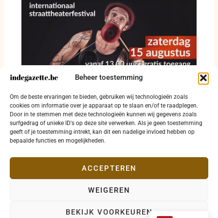
Beheer toestemming
Straattheater krijgt vrije baan op Grote Markt
Om de beste ervaringen te bieden, gebruiken wij technologieën zoals
in Diksmuide
cookies om informatie over je apparaat op te slaan en/of te raadplegen.
Door in te stemmen met deze technologieën kunnen wij gegevens zoals
8 augustus 2026
surfgedrag of unieke ID's op deze site verwerken. Als je geen toestemming
geeft of je toestemming intrekt, kan dit een nadelige invloed hebben op
bepaalde functies en mogelijkheden.
ACCEPTEREN
WEIGEREN
Copyright © 2026 indegazette.be |
Privacy
•
Cookies
•
BEKIJK VOORKEUREN