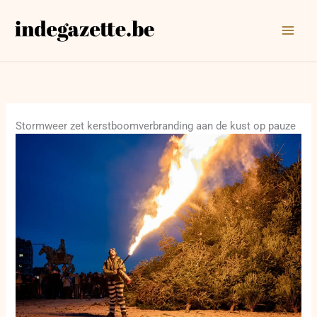
Ga
naar
de
inhoud
Stormweer zet kerstboomverbranding aan de kust op pauze