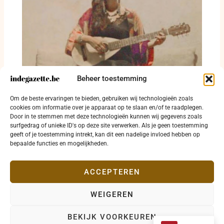
Beheer toestemming
Deborah Rose geeft extra schuurconcert in
Om de beste ervaringen te bieden, gebruiken wij technologieën zoals
Leke
cookies om informatie over je apparaat op te slaan en/of te raadplegen.
Door in te stemmen met deze technologieën kunnen wij gegevens zoals
31 juli 2026
surfgedrag of unieke ID's op deze site verwerken. Als je geen toestemming
geeft of je toestemming intrekt, kan dit een nadelige invloed hebben op
bepaalde functies en mogelijkheden.
ACCEPTEREN
WEIGEREN
Copyright © 2026 indegazette.be |
Privacy
•
Cookies
•
BEKIJK VOORKEUREN