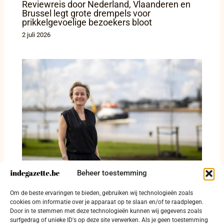
Reviewreis door Nederland, Vlaanderen en
Brussel legt grote drempels voor
prikkelgevoelige bezoekers bloot
2 juli 2026
Beheer toestemming
Minister De Ridder, red Woumen of zeg eerlijk
Om de beste ervaringen te bieden, gebruiken wij technologieën zoals
dat de Westhoek u niet genoeg waard is
cookies om informatie over je apparaat op te slaan en/of te raadplegen.
Door in te stemmen met deze technologieën kunnen wij gegevens zoals
22 juni 2026
surfgedrag of unieke ID's op deze site verwerken. Als je geen toestemming