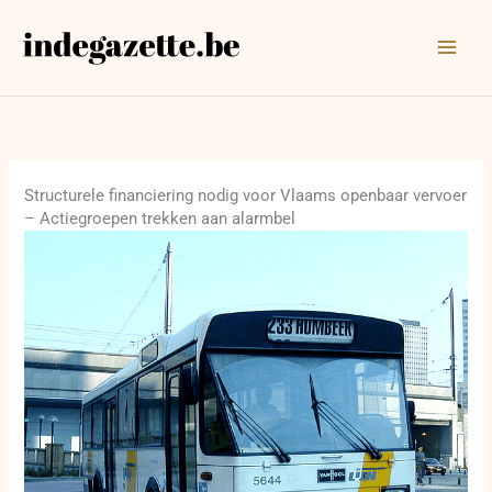
Ga
naar
de
inhoud
Structurele financiering nodig voor Vlaams openbaar vervoer
– Actiegroepen trekken aan alarmbel