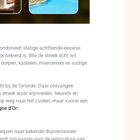
combineert statige achttiende-eeuwse
jk bekend is. Wie de streek écht wil
dorpen, kastelen, rivieroevers en rustige
cht bij de Gironde. Daar ontvangen
 streek waar wijnvelden, heuvels en
 op weg naar het zuiden, maar vooral een
gne d’Or
)
rwijzen naar bekende druivenrassen:
engt zijn passie voor de wijncultuur van