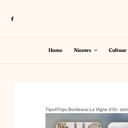
Ga
naar
de
inhoud
Home
Nieuws
Cultuur
Tips4Trips Bordeaux
:
La Vigne d’Or: zom