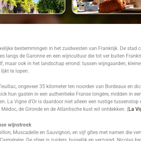
kelijke bestemmingen in het zuidwesten van Frankrijk. De stad 
es langs de Garonne en een wijncultuur die tot ver buiten Frankri
elf, maar ook in het landschap errond: tussen wijngaarden, kleine 
ijkt te lopen.
 Teuillac, ongeveer 35 kilometer ten noorden van Bordeaux en di
ck hun gasten in een authentieke Franse longère, midden in een
n. La Vigne d’Or is daardoor niet alleen een rustige tussenstop
 Médoc, de Gironde en de Atlantische kust wil ontdekken. (
La Vi
nse wijnstreek
illon, Muscadelle en Sauvignon, en vijf gîtes met namen die ve
Carménère. De sfeer is zuiders, huiselijk en verzorgd. Nicolas br