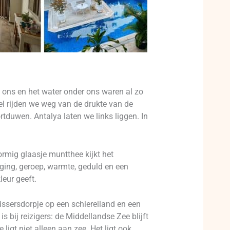
 ons en het water onder ons waren al zo
l rijden we weg van de drukte van de
duwen. Antalya laten we links liggen. In
rmig glaasje muntthee kijkt het
eging, geroep, warmte, geduld en een
eur geeft.
vissersdorpje op een schiereiland en een
 bij reizigers: de Middellandse Zee blijft
igt niet alleen aan zee. Het ligt ook