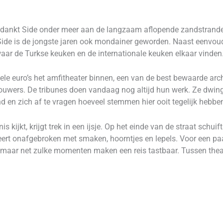
nd dankt Side onder meer aan de langzaam aflopende zandstranden,
Side is de jongste jaren ook mondainer geworden. Naast eenvoudi
waar de Turkse keuken en de internationale keuken elkaar vinden
ele euro’s het amfitheater binnen, een van de best bewaarde arc
ouwers. De tribunes doen vandaag nog altijd hun werk. Ze dwin
nd en zich af te vragen hoeveel stemmen hier ooit tegelijk hebbe
ijkt, krijgt trek in een ijsje. Op het einde van de straat schuift
eert onafgebroken met smaken, hoorntjes en lepels. Voor een paar
l, maar net zulke momenten maken een reis tastbaar. Tussen theat