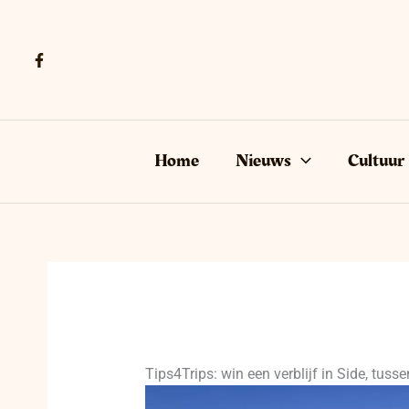
Ga
naar
de
inhoud
Home
Nieuws
Cultuur
Tips4Trips: win een verblijf in Side, tuss