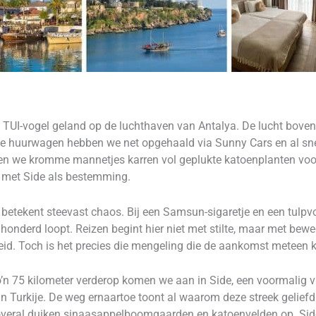
 TUI-vogel geland op de luchthaven van Antalya. De lucht boven
 De huurwagen hebben we net opgehaald via Sunny Cars en al sne
en we kromme mannetjes karren vol geplukte katoenplanten voort
 met Side als bestemming.
etekent steevast chaos. Bij een Samsun-sigaretje en een tulpvo
 honderd loopt. Reizen begint hier niet met stilte, maar met bew
eid. Toch is het precies die mengeling die de aankomst meteen kl
 Zo’n 75 kilometer verderop komen we aan in Side, een voormalig 
 Turkije. De weg ernaartoe toont al waarom deze streek geliefd is
overal duiken sinaasappelboomgaarden en katoenvelden op. Side l