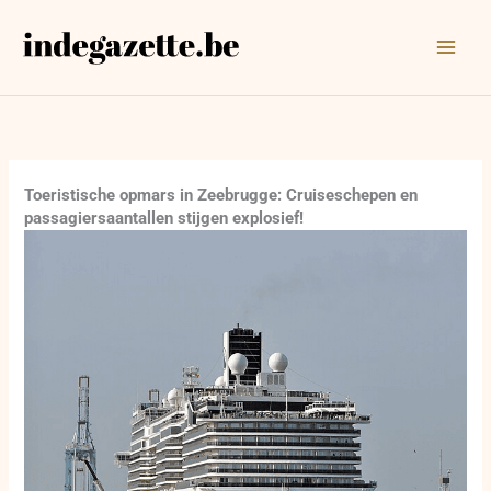
Ga
naar
de
inhoud
Toeristische opmars in Zeebrugge: Cruiseschepen en
passagiersaantallen stijgen explosief!