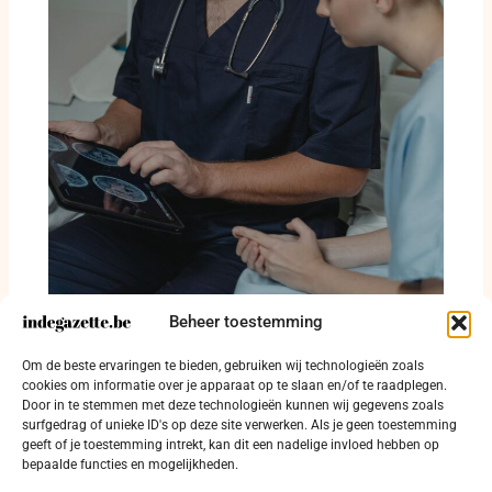
Beheer toestemming
Oostende betaalt huur om huisarts naar
Om de beste ervaringen te bieden, gebruiken wij technologieën zoals
Zandvoorde te halen
cookies om informatie over je apparaat op te slaan en/of te raadplegen.
Door in te stemmen met deze technologieën kunnen wij gegevens zoals
3 augustus 2026
surfgedrag of unieke ID's op deze site verwerken. Als je geen toestemming
geeft of je toestemming intrekt, kan dit een nadelige invloed hebben op
bepaalde functies en mogelijkheden.