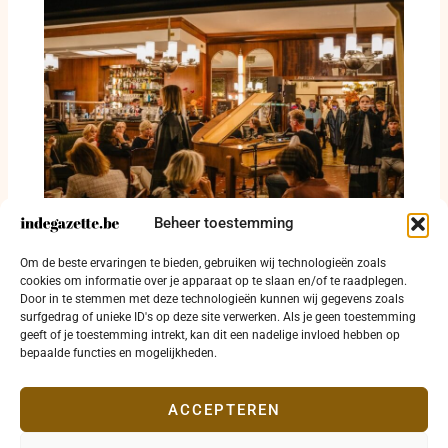
Beheer toestemming
Fashion Waves spreidt vier mode-
Om de beste ervaringen te bieden, gebruiken wij technologieën zoals
evenementen over Oostende
cookies om informatie over je apparaat op te slaan en/of te raadplegen.
Door in te stemmen met deze technologieën kunnen wij gegevens zoals
4 augustus 2026
surfgedrag of unieke ID's op deze site verwerken. Als je geen toestemming
geeft of je toestemming intrekt, kan dit een nadelige invloed hebben op
bepaalde functies en mogelijkheden.
ACCEPTEREN